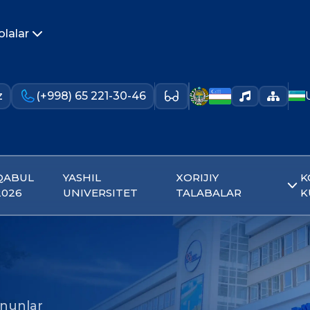
olalar
z
(+998) 65 221-30-46
QABUL
YASHIL
XORIJIY
K
2026
UNIVERSITET
TALABALAR
K
nunlar