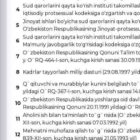
Sud qarorlarini qayta ko'rish instituti takomill
4
Iqtisodiy protsessual kodeksiga o'zgartish va qo's
Jinoyat ishlari bo'yicha sud qarorlarini qayta ko'r
5
O'zbekiston Respublikasining Jinoyat-protsessual
Sud qarorlarini qayta ko'rish instituti takomill
6
Ma'muriy javobgarlik to'g'risidagi kodeksiga o'zga
O`zbekiston Respublikasining Qonuni Ta’lim to
7
y. O`RQ-464-I-son, kuchga kirish sanasi 30.09.19
8
Kadrlar tayyorlash milliy dasturi (29.08.1997 yi
Q`qituvchi va murabbiylar kunini belgilash to`
9
yildagi O`RQ-367-I-son, kuchga kirish sanasi 14.0
O`zbekiston Respublikasida yoshlarga oid davla
10
Respublikasining Qonuni 20.11.1991 yildagi O`RQ-
Aholini ish bilan ta‘minlash to`g`risida (O`zbe
11
XII-son, kuchga kirish sanasi 07.03.1992 yil)
Mehnatni muhofaza qilish to`g`risida (O`zbeki
12
839-XII-son, kuchga kirish sanasi 21.05.1993 yil)