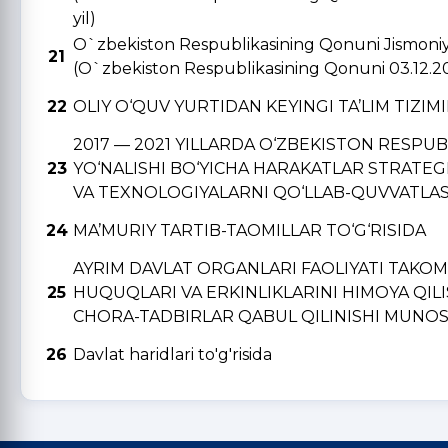
yil)
O`zbekiston Respublikasining Qonuni Jismoniy v
21
(O`zbekiston Respublikasining Qonuni 03.12.2
22
OLIY O‘QUV YURTIDAN KЕYINGI TA’LIM TIZIM
2017 — 2021 YILLARDA O‘ZBЕKISTON RЕSPU
23
YO‘NALISHI BO‘YICHA HARAKATLAR STRATЕGI
VA TЕXNOLOGIYALARNI QO‘LLAB-QUVVATLAS
24
MA’MURIY TARTIB-TAOMILLAR TO‘G‘RISIDA
AYRIM DAVLAT ORGANLARI FAOLIYATI TAKO
25
HUQUQLARI VA ERKINLIKLARINI HIMOYA QIL
CHORA-TADBIRLAR QABUL QILINISHI MUNOSA
26
Davlat haridlari to'g'risida