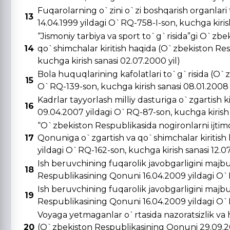
Fuqarolarning o`zini o`zi boshqarish organlar
13
14.04.1999 yildagi O`RQ-758-I-son, kuchga kirish 
“Jismoniy tarbiya va sport to`g`risida”gi O`zbe
14
qo`shimchalar kiritish haqida (O`zbekiston Re
kuchga kirish sanasi 02.07.2000 yil)
Bola huquqlarining kafolatlari to`g`risida (O`
15
O`RQ-139-son, kuchga kirish sanasi 08.01.2008 
Kadrlar tayyorlash milliy dasturiga o`zgartish 
16
09.04.2007 yildagi O`RQ-87-son, kuchga kirish s
“O`zbekiston Respublikasida nogironlarni ijtimo
17
Qonuniga o`zgartish va qo`shimchalar kiritish
yildagi O`RQ-162-son, kuchga kirish sanasi 12.0
Ish beruvchining fuqarolik javobgarligini majbu
18
Respublikasining Qonuni 16.04.2009 yildagi O`R
Ish beruvchining fuqarolik javobgarligini majbu
19
Respublikasining Qonuni 16.04.2009 yildagi O`R
Voyaga yetmaganlar o`rtasida nazoratsizlik va 
20
(O`zbekiston Respublikasining Qonuni 29.09.20