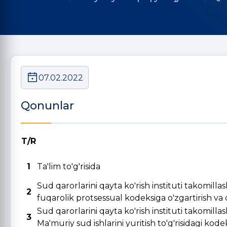
07.02.2022
Qonunlar
T/R
1
Ta'lim to'g'risida
Sud qarorlarini qayta ko'rish instituti takomill
2
fuqarolik protsessual kodeksiga o'zgartirish va qo
Sud qarorlarini qayta ko'rish instituti takomill
3
Ma'muriy sud ishlarini yuritish to'g'risidagi kode