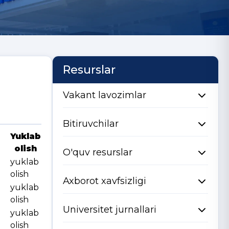
Resurslar
Vakant lavozimlar
Bitiruvchilar
Yuklab
olish
O'quv resurslar
yuklab
olish
Axborot xavfsizligi
yuklab
olish
Universitet jurnallari
yuklab
olish