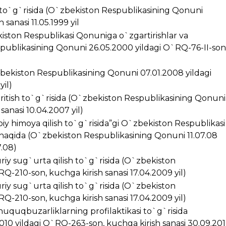
i to`g`risida (O`zbekiston Respublikasining Qonuni
sanasi 11.05.1999 yil
kiston Respublikasi Qonuniga o`zgartirishlar va
spublikasining Qonuni 26.05.2000 yildagi O`RQ-76-II-son
zbekiston Respublikasining Qonuni 07.01.2008 yildagi
yil)
kiritish to`g`risida (O`zbekiston Respublikasining Qonuni
anasi 10.04.2007 yil)
iy himoya qilish to`g`risida”gi O`zbekiston Respublikasi
 haqida (O`zbekiston Respublikasining Qonuni 11.07.08
7.08)
riy sug`urta qilish to`g`risida (O`zbekiston
Q-210-son, kuchga kirish sanasi 17.04.2009 yil)
riy sug`urta qilish to`g`risida (O`zbekiston
Q-210-son, kuchga kirish sanasi 17.04.2009 yil)
huquqbuzarliklarning profilaktikasi to`g`risida
10 yildagi O`RQ-263-son, kuchga kirish sanasi 30.09.20