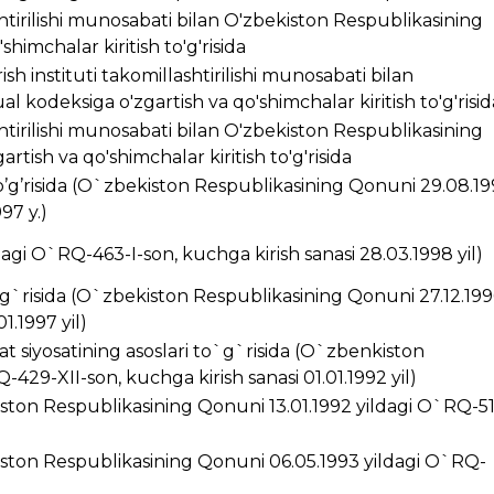
ashtirilishi munosabati bilan O'zbekiston Respublikasining
himchalar kiritish to'g'risida
ish instituti takomillashtirilishi munosabati bilan
 kodeksiga o'zgartish va qo'shimchalar kiritish to'g'risid
ashtirilishi munosabati bilan O'zbekiston Respublikasining
rtish va qo'shimchalar kiritish to'g'risida
’g’risida (O`zbekiston Respublikasining Qonuni 29.08.1
97 y.)
ldagi O`RQ-463-I-son, kuchga kirish sanasi 28.03.1998 yil)
g`risida (O`zbekiston Respublikasining Qonuni 27.12.199
1.1997 yil)
t siyosatining asoslari to`g`risida (O`zbenkiston
429-XII-son, kuchga kirish sanasi 01.01.1992 yil)
kiston Respublikasining Qonuni 13.01.1992 yildagi O`RQ-5
ston Respublikasining Qonuni 06.05.1993 yildagi O`RQ-