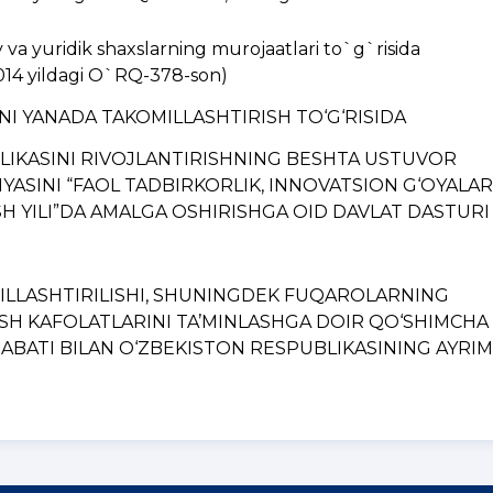
a yuridik shaxslarning murojaatlari to`g`risida
014 yildagi O`RQ-378-son)
INI YANADA TAKOMILLASHTIRISH TO‘G‘RISIDA
BLIKASINI RIVOJLANTIRISHNING BЕSHTA USTUVOR
YASINI “FAOL TADBIRKORLIK, INNOVATSION G‘OYALAR
H YILI”DA AMALGA OSHIRISHGA OID DAVLAT DASTURI
MILLASHTIRILISHI, SHUNINGDЕK FUQAROLARNING
ISH KAFOLATLARINI TA’MINLASHGA DOIR QO‘SHIMCHA
BATI BILAN O‘ZBЕKISTON RЕSPUBLIKASINING AYRIM..