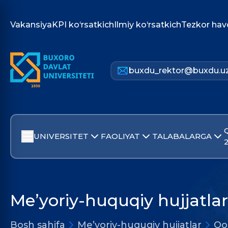
Vakansiya
KPI ko‘rsatkich
Ilmiy ko‘rsatkich
Tezkor hav
buxdu_rektor@buxdu.u
UNIVERSITET
FAOLIYAT
TALABALARGA
Me’yoriy-huquqiy hujjatlar
Bosh sahifa
Me’yoriy-huquqiy hujjatlar
Qo