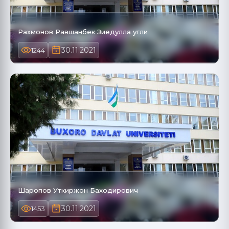
Рахмонов Равшанбек Зиедулла угли
30.11.2021
1244
Шаропов Уткиржон Баходирович
30.11.2021
1453