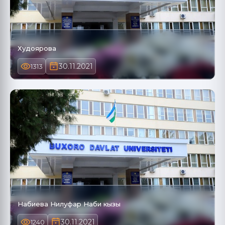
Худоярова
30.11.2021
1313
Набиева Нилуфар Наби кызы
30.11.2021
1240