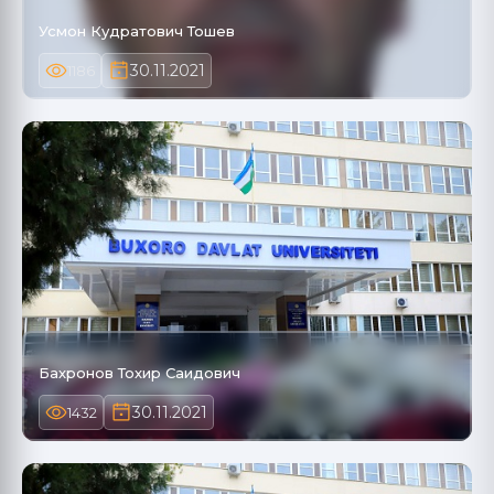
Усмон Кудратович Тошев
30.11.2021
1186
Бахронов Тохир Саидович
30.11.2021
1432