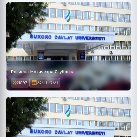
Розиева Мохичехра Якубовна
30.11.2021
1093