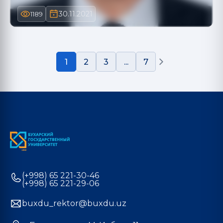
30.11.2021
1189
1
2
3
...
7
(+998) 65 221-30-46
(+998) 65 221-29-06
buxdu_rektor@buxdu.uz