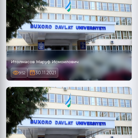
Итолмасов Маруф Исмоилович
30.11.2021
952