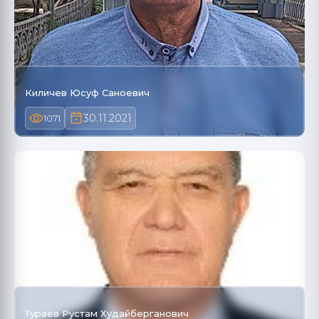
Киличев Юсуф Саноевич
30.11.2021
1071
Тураев Рустам Худайберганович