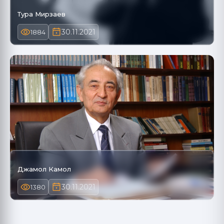
Тура Мирзаев
30.11.2021
1884
Джамол Камол
30.11.2021
1380