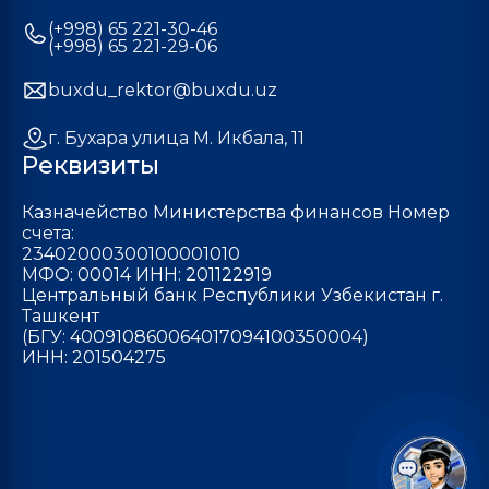
(+998) 65 221-30-46
(+998) 65 221-29-06
buxdu_rektor@buxdu.uz
г. Бухара улица М. Икбала, 11
Реквизиты
Казначейство Министерства финансов Номер
счета:
23402000300100001010
МФО: 00014 ИНН: 201122919
Центральный банк Республики Узбекистан г.
Ташкент
(БГУ: 400910860064017094100350004)
ИНН: 201504275