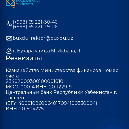
(+998) 65 221-30-46
(+998) 65 221-29-06
buxdu_rektor@buxdu.uz
г. Бухара улица М. Икбала, 11
Реквизиты
Казначейство Министерства финансов Номер
счета:
23402000300100001010
МФО: 00014 ИНН: 201122919
Центральный банк Республики Узбекистан г.
Ташкент
(БГУ: 400910860064017094100350004)
ИНН: 201504275