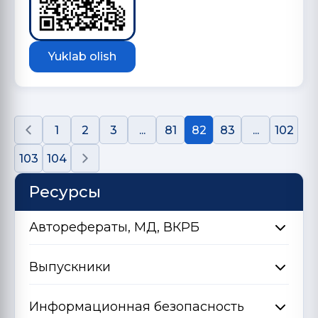
Yuklab olish
1
2
3
...
81
82
83
...
102
103
104
Ресурсы
Авторефераты, МД, ВКРБ
Выпускники
Информационная безопасность