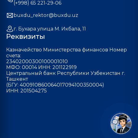
(+998) 65 221-29-06
buxdu_rektor@buxdu.uz
г. Бухара улица М. Икбала, 11
Реквизиты
Казначейство Министерства финансов Номер
счета:
23402000300100001010
МФО: 00014 ИНН: 201122919
Центральный банк Республики Узбекистан г.
Ташкент
(БГУ: 400910860064017094100350004)
ИНН: 201504275