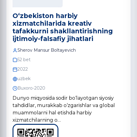
O‘zbekiston harbiy
xizmatchilarida kreativ
tafakkurni shakllantirishning
ijtimoiy-falsafiy jihatlari
Sherov Mansur Boltayevich
52 bet
2022
uzbek
Buxoro-2020
Dunyo miqyosida sodir bo‘layotgan siyosiy
tahdidlar, murakkab o‘zgarishlar va global
muammolarni hal etishda harbiy
xizmatchilarning o…