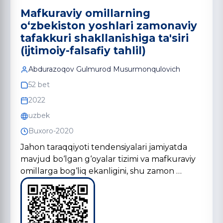
Mafkuraviy omillarning
o‘zbekiston yoshlari zamonaviy
tafakkuri shakllanishiga ta'siri
(ijtimoiy-falsafiy tahlil)
Abdurazoqov Gulmurod Musurmonqulovich
52 bet
2022
uzbek
Buxoro-2020
Jahon taraqqiyoti tendensiyalari jamiyatda
mavjud bo‘lgan g‘oyalar tizimi va mafkuraviy
omillarga bog‘liq ekanligini, shu zamon …