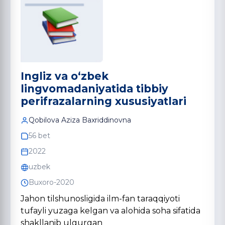
Ingliz va o‘zbek
lingvomadaniyatida tibbiy
perifrazalarning xususiyatlari
Qobilova Aziza Baxriddinovna
56 bet
2022
uzbek
Buxoro-2020
Jahon tilshunosligida ilm-fan taraqqiyoti
tufayli yuzaga kelgan va alohida soha sifatida
shakllanib ulgurgan