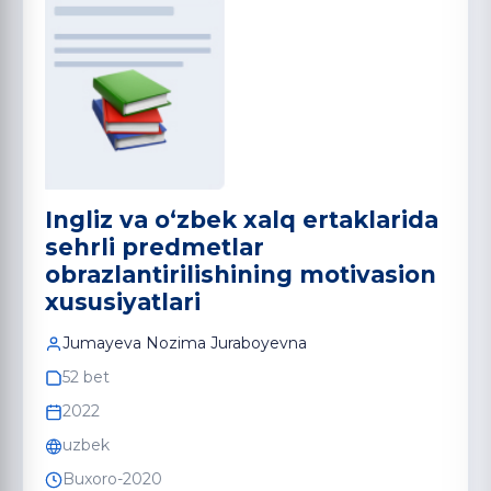
Ingliz va o‘zbek xalq ertaklarida
sehrli predmetlar
obrazlantirilishining motivasion
xususiyatlari
Jumayeva Nozima Juraboyevna
52 bet
2022
uzbek
Buxoro-2020