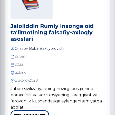
Jaloliddin Rumiy insonga oid
ta'limotining falsafiy-axloqiy
asoslari
O‘razov Bobir Baxtiyorovich
52 bet
2022
uzbek
Buxoro-2020
Jahon sivilizasiyasining hozirgi bosqichida
poraxo‘rlik va korrupsiyaning taraqqiyot va
farovonlik kushandasiga aylangani jamiyatda
adolat, …