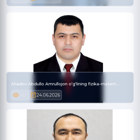
Ahadov Abdullo Amrullojon o‘g‘lining fizika-matem…
24.06.2026
387