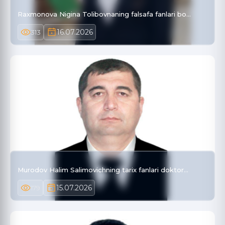
Raxmonova Nigina Tolibovnaning falsafa fanlari bo…
16.07.2026
313
Murodov Halim Salimovichning tarix fanlari doktor…
15.07.2026
179