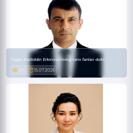
Tuyev Fazliddin Erkinovichning tarix fanlari dokt…
15.07.2026
190