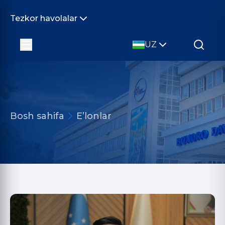
Tezkor havolalar
UZ
Bosh sahifa
E’lonlar