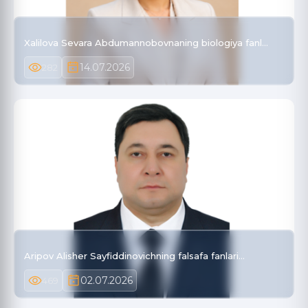
Xalilova Sevara Abdumannobovnaning biologiya fanl…
14.07.2026
282
Aripov Alisher Sayfiddinovichning falsafa fanlari…
02.07.2026
469