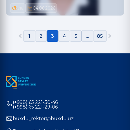
04.06.2026
718
1
2
3
4
5
...
85
(+998) 65 221-30-46
(+998) 65 221-29-06
buxdu_rektor@buxdu.uz