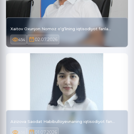
Xaitov Oxunjon Nomoz o‘g‘lining iqtisodiyot fanla…
02.07.2026
454
Azizova Saodat Habibulloyevnaning iqtisodiyot fan…
01.07.2026
456