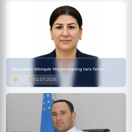
Yuldosheva Bibirajab Mirjonovnaning tarix fanlari…
02.07.2026
542