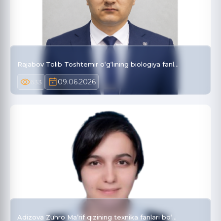
Rajabov Tolib Toshtemir o‘g‘lining biologiya fanl…
09.06.2026
633
Adizova Zuhro Ma’rif qizining texnika fanlari bo‘…