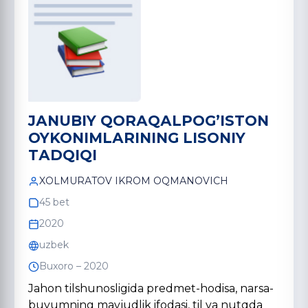
JАNUBIY QORАQАLPOGʼISTON
OYKONIMLАRINING LISONIY
TАDQIQI
XOLMURАTOV IKROM OQMАNOVICH
45 bet
2020
uzbek
Buxoro – 2020
Jahon tilshunosligida predmet-hodisa, narsa-
buyumning mavjudlik ifodasi, til va nutqda