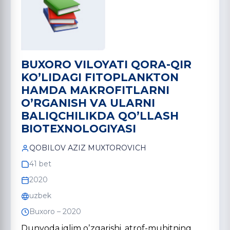
BUXORO VILOYATI QORА-QIR
KOʼLIDАGI FITOPLАNKTON
HАMDА MАKROFITLАRNI
OʼRGАNISH VА ULАRNI
BАLIQCHILIKDА QOʼLLАSH
BIOTEXNOLOGIYASI
QOBILOV АZIZ MUXTOROVICH
41 bet
2020
uzbek
Buxoro – 2020
Dunyoda iqlim oʼzgarishi, atrof-muhitning