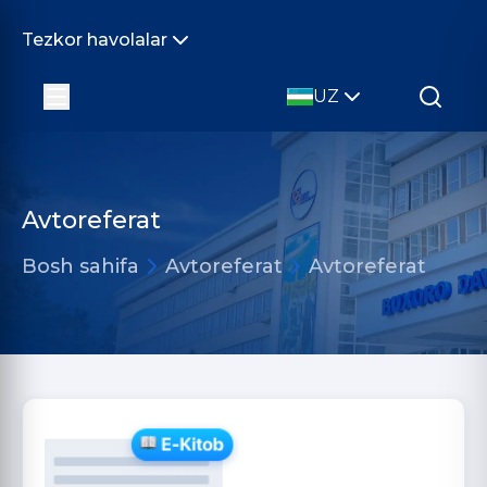
Tezkor havolalar
UZ
Avtoreferat
Bosh sahifa
Avtoreferat
Avtoreferat