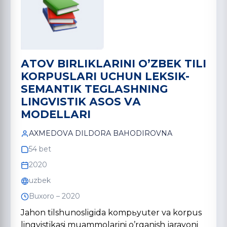
АTOV BIRLIKLАRINI OʼZBEK TILI
KORPUSLАRI UCHUN LEKSIK-
SEMАNTIK TEGLАSHNING
LINGVISTIK АSOS VА
MODELLАRI
АXMEDOVА DILDORА BАHODIROVNА
54 bet
2020
uzbek
Buxoro – 2020
Jahon tilshunosligida kompьyuter va korpus
lingvistikasi muammolarini oʼrganish jarayoni