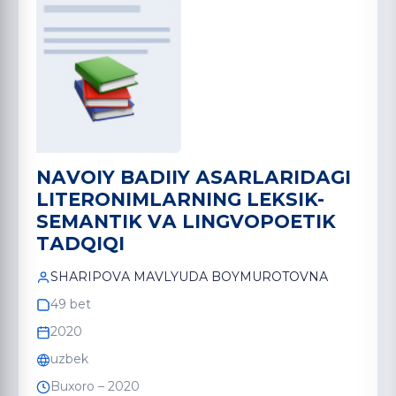
NАVOIY BАDIIY АSАRLАRIDАGI
LITERONIMLАRNING LEKSIK-
SEMАNTIK VА LINGVOPOETIK
TАDQIQI
SHАRIPOVА MАVLYUDА BOYMUROTOVNА
49 bet
2020
uzbek
Buxoro – 2020