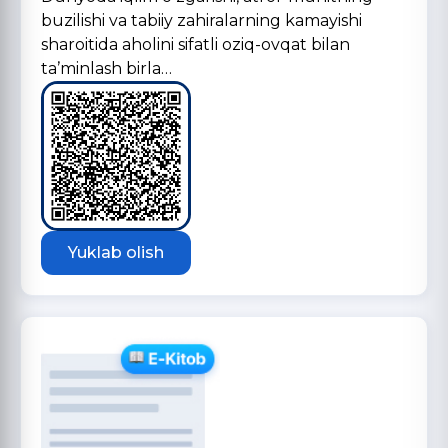
buzilishi va tabiiy zahiralarning kamayishi
sharoitida aholini sifatli oziq-ovqat bilan
taʼminlash birla…
Yuklab olish