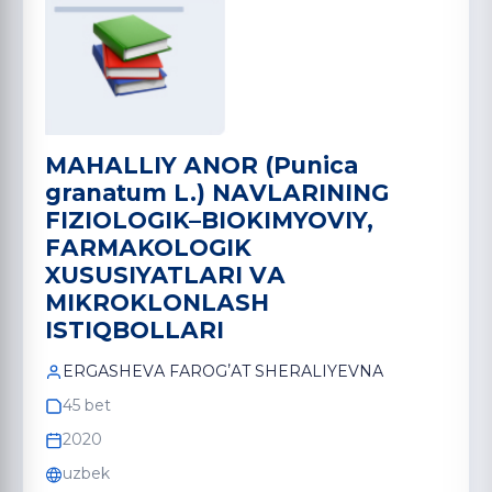
MАHАLLIY АNOR (Punica
granatum L.) NАVLАRINING
FIZIOLOGIK–BIOKIMYOVIY,
FАRMАKOLOGIK
XUSUSIYATLАRI VА
MIKROKLONLАSH
ISTIQBOLLАRI
ERGАSHEVА FАROGʼАT SHERАLIYEVNА
45 bet
2020
uzbek