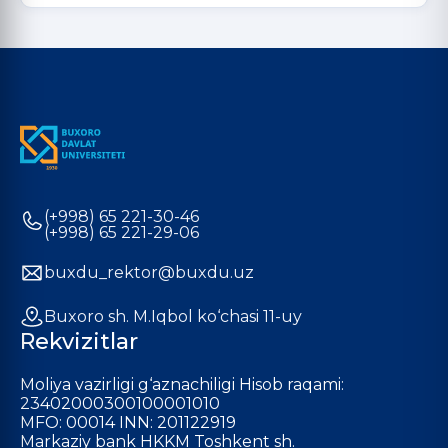
(+998) 65 221-30-46
(+998) 65 221-29-06
buxdu_rektor@buxdu.uz
Buxoro sh. M.Iqbol ko‘chasi 11-uy
Rekvizitlar
Moliya vazirligi g‘aznachiligi Hisob raqami:
23402000300100001010
MFO: 00014 INN: 201122919
Markaziy bank HKKM Toshkent sh.