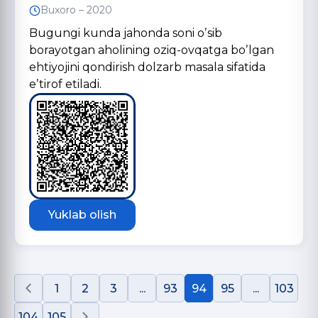
Buxoro – 2020
Bugungi kunda jahonda soni oʼsib
borayotgan aholining oziq-ovqatga boʼlgan
ehtiyojini qondirish dolzarb masala sifatida
eʼtirof etiladi.
Yuklab olish
1
2
3
...
93
94
95
...
103
104
105