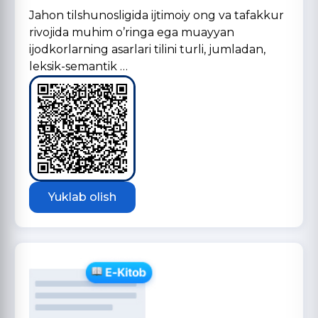
Jahon tilshunosligida ijtimoiy ong va tafakkur
rivojida muhim oʼringa ega muayyan
ijodkorlarning asarlari tilini turli, jumladan,
leksik-semantik …
Yuklab olish