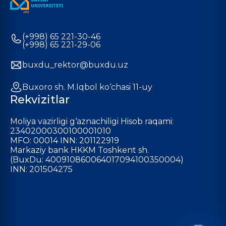
(+998) 65 221-30-46
(+998) 65 221-29-06
buxdu_rektor@buxdu.uz
Buxoro sh. M.Iqbol ko‘chasi 11-uy
Rekvizitlar
Moliya vazirligi g‘aznachiligi Hisob raqami:
23402000300100001010
MFO: 00014 INN: 201122919
Markaziy bank HKKM Toshkent sh.
(BuxDu: 400910860064017094100350004)
INN: 201504275