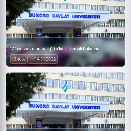
“G`ijduvon oltin baliq” to’liq sistemali baliqchi…
14.01.2022
1052