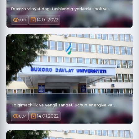
Buxoro viloyatidagi tashlandiq yerlarda sholi va …
14.01.2022
1017
To’qimachilik va yengil sanoati uchun energiya va…
14.01.2022
894