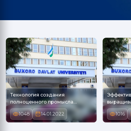
Технология создания
Эффекти
полноценного промысла
выращива
«Гиждув…
за…
1048
14.01.2022
1016