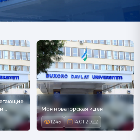
регающие
ци…
Моя новаторская идея
1245
14.01.2022