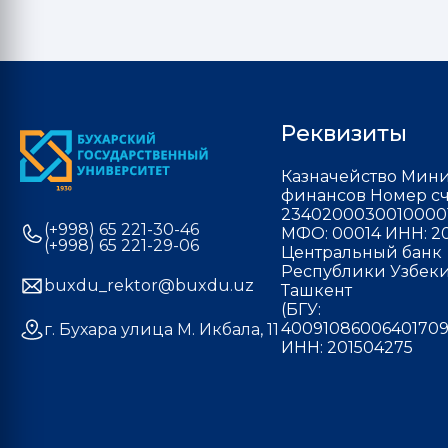
Реквизиты
Казначейство Мини
финансов Номер сч
2340200030010000
(+998) 65 221-30-46
МФО: 00014 ИНН: 20
(+998) 65 221-29-06
Центральный банк
Республики Узбекис
buxdu_rektor@buxdu.uz
Ташкент
(БГУ:
40091086006401709
г. Бухара улица М. Икбала, 11
ИНН: 201504275