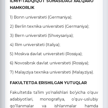
ILMIY-TADQIQOT SOHASIDAGI XALQARO
HAMKORLIK
1) Bonn universiteti (Germaniya);
2) Berlin texnika universiteti (Germaniya);
3) Bern universiteti (Shveysariya);
4) Rim universiteti (Italiya);
5) Moskva davlat universiteti (Rossiya);
6) Novosibrsk davlat universiteti (Rossiya);
7) Malayziya texnika universiteti (Malayziya).
FAKULTETDA ERISHILGAN YUTUQLAR
Fakultetda ta’lim yo‘nalishlari bo‘yicha o‘quv
adabiyotlari, monografiya, o‘quv-uslubiy
qo‘llanmalar va ishlanmalar hamda