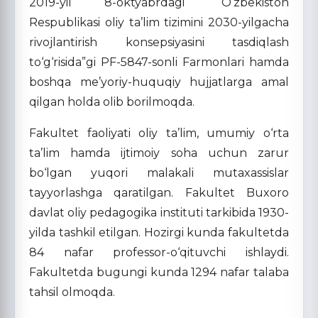
2019-yil 8-oktyabrdagi “O‘zbekiston
Respublikasi oliy ta’lim tizimini 2030-yilgacha
rivojlantirish konsepsiyasini tasdiqlash
to‘g‘risida”gi PF-5847-sonli Farmonlari hamda
boshqa me’yoriy-huquqiy hujjatlarga amal
qilgan holda olib borilmoqda.
Fakultet faoliyati oliy ta’lim, umumiy o‘rta
ta’lim hamda ijtimoiy soha uchun zarur
bo‘lgan yuqori malakali mutaxassislar
tayyorlashga qaratilgan. Fakultet Buxoro
davlat oliy pedagogika instituti tarkibida 1930-
yilda tashkil etilgan. Hozirgi kunda fakultetda
84 nafar professor-o‘qituvchi ishlaydi.
Fakultetda bugungi kunda 1294 nafar talaba
tahsil olmoqda.