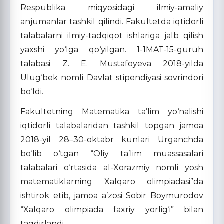
Respublika miqyosidagi ilmiy-amaliy
anjumanlar tashkil qilindi. Fakultetda iqtidorli
talabalarni ilmiy-tadqiqot ishlariga jalb qilish
yaxshi yo‘lga qo‘yilgan. 1-1MAT-15-guruh
talabasi Z. E. Mustafoyeva 2018-yilda
Ulug‘bek nomli Davlat stipendiyasi sovrindori
bo‘ldi.
Fakultetning Matematika ta’lim yo‘nalishi
iqtidorli talabalaridan tashkil topgan jamoa
2018-yil 28–30-oktabr kunlari Urganchda
bo‘lib o‘tgan “Oliy ta’lim muassasalari
talabalari o‘rtasida al-Xorazmiy nomli yosh
matematiklarning Xalqaro olimpiadasi”da
ishtirok etib, jamoa a’zosi Sobir Boymurodov
“Xalqaro olimpiada faxriy yorlig‘i” bilan
taqdirlandi.