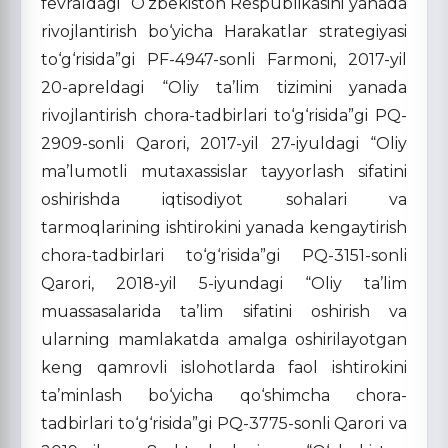
fevraldagi “O‘zbekiston Respublikasini yanada
rivojlantirish bo‘yicha Harakatlar strategiyasi
to‘g‘risida”gi PF-4947-sonli Farmoni, 2017-yil
20-apreldagi “Oliy ta’lim tizimini yanada
rivojlantirish chora-tadbirlari to‘g‘risida”gi PQ-
2909-sonli Qarori, 2017-yil 27-iyuldagi “Oliy
ma’lumotli mutaxassislar tayyorlash sifatini
oshirishda iqtisodiyot sohalari va
tarmoqlarining ishtirokini yanada kengaytirish
chora-tadbirlari to‘g‘risida”gi PQ-3151-sonli
Qarori, 2018-yil 5-iyundagi “Oliy ta’lim
muassasalarida ta’lim sifatini oshirish va
ularning mamlakatda amalga oshirilayotgan
keng qamrovli islohotlarda faol ishtirokini
ta’minlash bo‘yicha qo‘shimcha chora-
tadbirlari to‘g‘risida”gi PQ-3775-sonli Qarori va