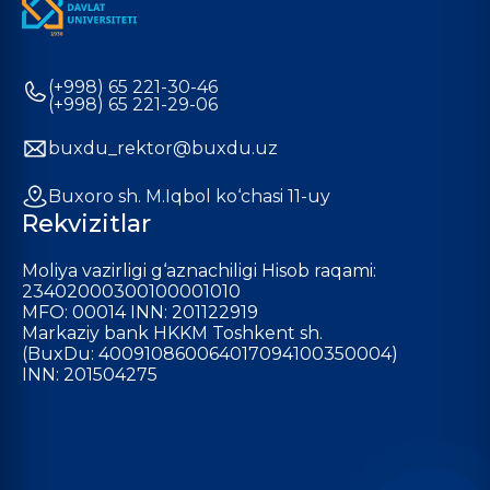
(+998) 65 221-30-46
(+998) 65 221-29-06
buxdu_rektor@buxdu.uz
Buxoro sh. M.Iqbol ko‘chasi 11-uy
Rekvizitlar
Moliya vazirligi g‘aznachiligi Hisob raqami:
23402000300100001010
MFO: 00014 INN: 201122919
Markaziy bank HKKM Toshkent sh.
(BuxDu: 400910860064017094100350004)
INN: 201504275