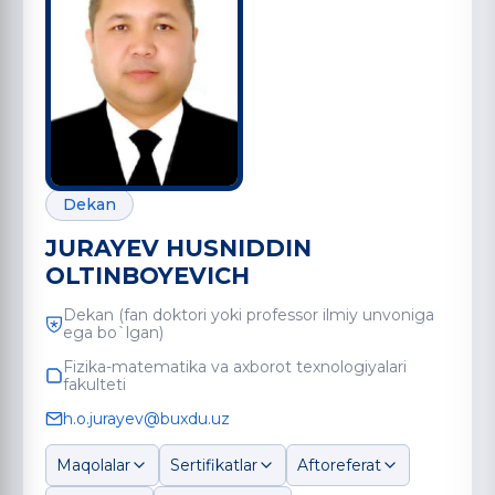
Dekan
JURAYEV HUSNIDDIN
OLTINBOYEVICH
Dekan (fan doktori yoki professor ilmiy unvoniga
ega bo`lgan)
Fizika-matematika va axborot texnologiyalari
fakulteti
h.o.jurayev@buxdu.uz
Maqolalar
Sertifikatlar
Aftoreferat