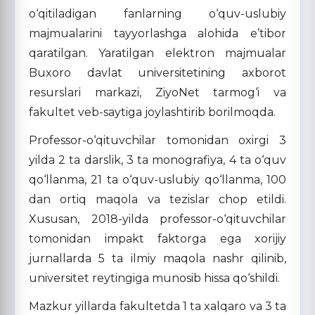
o‘qitiladigan fanlarning o‘quv-uslubiy
majmualarini tayyorlashga alohida e’tibor
qaratilgan. Yaratilgan elektron majmualar
Buxoro davlat universitetining axborot
resurslari markazi, ZiyoNet tarmog‘i va
fakultet veb-saytiga joylashtirib borilmoqda.
Professor-o‘qituvchilar tomonidan oxirgi 3
yilda 2 ta darslik, 3 ta monografiya, 4 ta o‘quv
qo‘llanma, 21 ta o‘quv-uslubiy qo‘llanma, 100
dan ortiq maqola va tezislar chop etildi.
Xususan, 2018-yilda professor-o‘qituvchilar
tomonidan impakt faktorga ega xorijiy
jurnallarda 5 ta ilmiy maqola nashr qilinib,
universitet reytingiga munosib hissa qo‘shildi.
Mazkur yillarda fakultetda 1 ta xalqaro va 3 ta