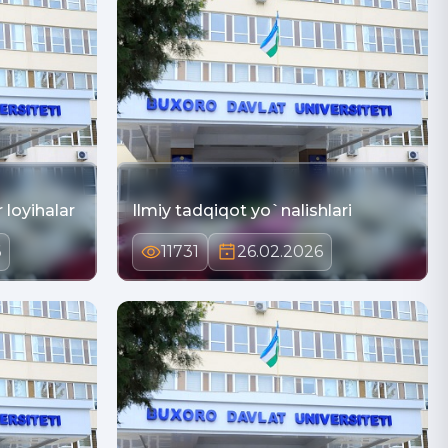
 loyihalar
Ilmiy tadqiqot yo`nalishlari
6
11731
26.02.2026