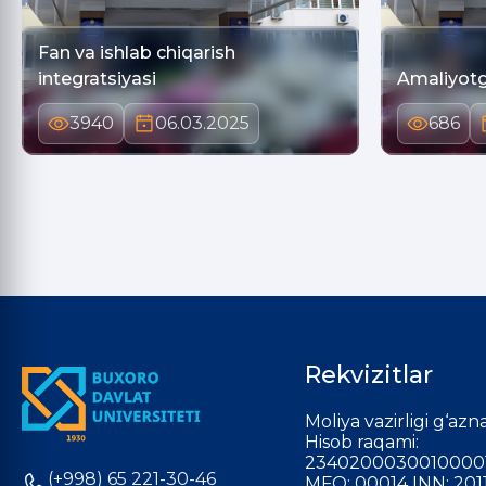
Fan va ishlab chiqarish
integratsiyasi
Amаliyotgа
3940
06.03.2025
686
Rekvizitlar
Moliya vazirligi g‘azna
Hisob raqami:
2340200030010000
(+998) 65 221-30-46
MFO: 00014 INN: 201