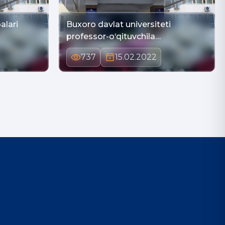
аlаri
Buxoro davlat universiteti
professor-o‘qituvchila…
737
15.02.2022