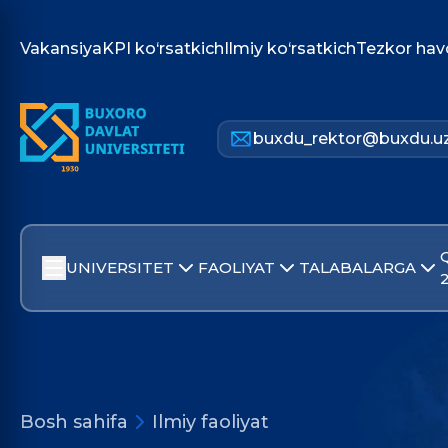
Vakansiya
KPI ko‘rsatkich
Ilmiy ko‘rsatkich
Tezkor hav
buxdu_rektor@buxdu.u
UNIVERSITET
FAOLIYAT
TALABALARGA
Bosh sahifa
Ilmiy faoliyat