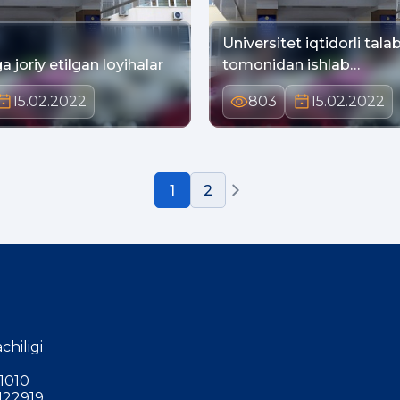
Universitet iqtidorli tаlаb
 joriy etilgаn loyihаlаr
tomonidаn ishlаb…
15.02.2022
803
15.02.2022
1
2
chiligi
1010
122919