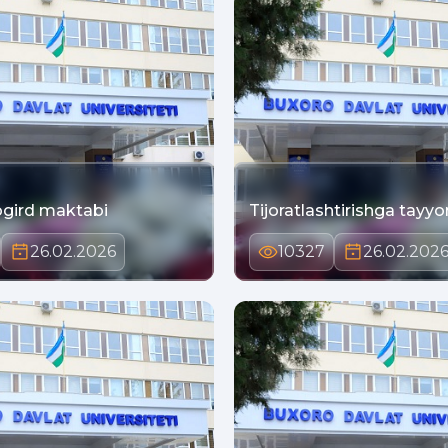
gird maktabi
Tijoratlashtirishga tayyor
26.02.2026
10327
26.02.202