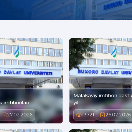
Malakaviy imtihon dastur
 imtihonlari
yil
27.02.2026
13721
26.02.2026