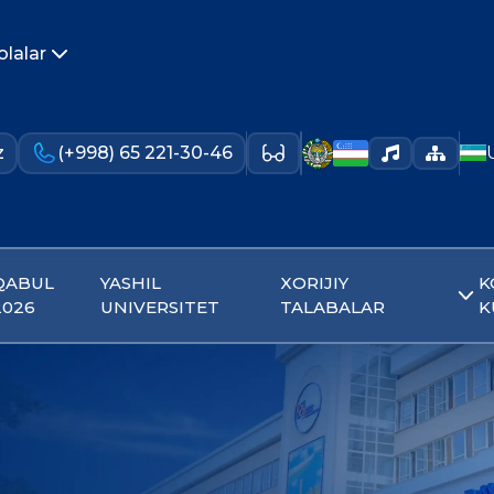
olalar
z
(+998) 65 221-30-46
QABUL
YASHIL
XORIJIY
K
2026
UNIVERSITET
TALABALAR
K