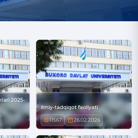
lari 2025-
Ilmiy-tadqiqot faoliyati
11567
26.02.2026