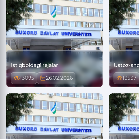
Istiqboldagi rejalar
Ustoz-sho
13095
26.02.2026
13537