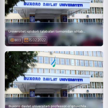
Universitet iqtidorli tаlаbаlаri tomonidаn ishlаb…
15.02.2022
803
Buxoro davlat universiteti professor-o‘qituvchila…