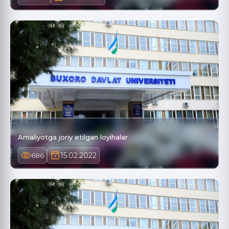
Amаliyotgа joriy etilgаn loyihаlаr
15.02.2022
686