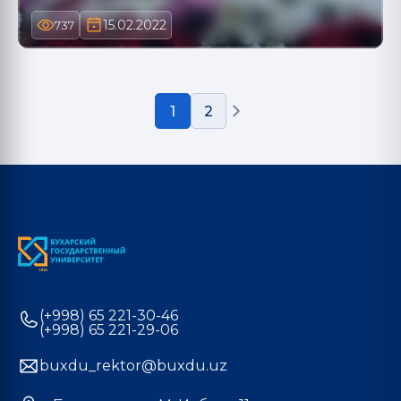
15.02.2022
737
1
2
(+998) 65 221-30-46
(+998) 65 221-29-06
buxdu_rektor@buxdu.uz