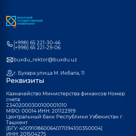
(+998) 65 221-30-46
(+998) 65 221-29-06
buxdu_rektor@buxdu.uz
г. Бухара улица М. Икбала, 11
Реквизиты
Казначейство Министерства финансов Номер
счета:
23402000300100001010
МФО: 00014 ИНН: 201122919
Центральный банк Республики Узбекистан г.
Ташкент
(БГУ: 400910860064017094100350004)
ИНН: 201504275