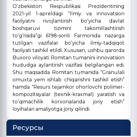
Oʼzbekiston Respublikasi Prezidentining
2021-yil 1-apreldagi “Ilmiy va innovatsion
faoliyatni rivojlantirish boʼyicha davlat
boshqaruvi tizimini takomillashtirish
toʼgʼrisida”gi 6198-sonli Farmonida nazarga
tutilgan vazifalar boʼyicha ilmiy-tadqiqot
faoliyati tashkil etildi. Xususan, ushbu qarorda
Buxoro viloyati Romitan tumanini innovatsion
hududga aylantirish vazifasi belgilangan edi.
Shu maqsadda Romitan tumanida “Granulali
omuxta yem ishlab chiqarishni tashkil etish”
hamda “Resurs tejamkor ohorlovchi polimer-
kompozitsiyalar (texnik-kraxmal) yaratish va
toʼqimachilik korxonalarida joriy etish”
loyihalari amaliyotga joriy qilindi.
Ресурсы