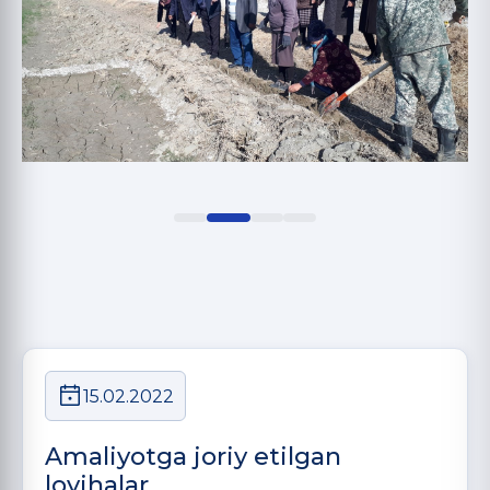
15.02.2022
Amаliyotgа joriy etilgаn
loyihаlаr