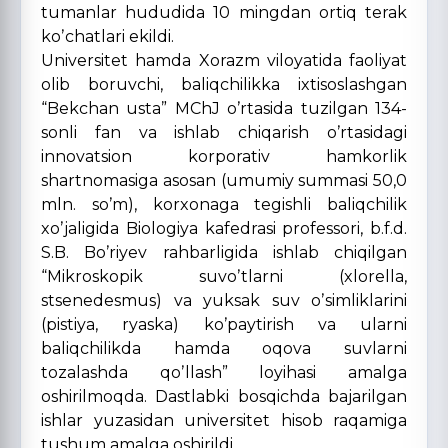
tumanlar hududida 10 mingdan ortiq terak
koʼchatlari ekildi.
Universitet hamda Xorazm viloyatida faoliyat
olib boruvchi, baliqchilikka ixtisoslashgan
“Bekchan usta” MChJ oʼrtasida tuzilgan 134-
sonli fan va ishlab chiqarish oʼrtasidagi
innovatsion korporativ hamkorlik
shartnomasiga asosan (umumiy summasi 50,0
mln. soʼm), korxonaga tegishli baliqchilik
xoʼjaligida Biologiya kafedrasi professori, b.f.d.
S.B. Boʼriyev rahbarligida ishlab chiqilgan
“Mikroskopik suvoʼtlarni (xlorella,
stsenedesmus) va yuksak suv oʼsimliklarini
(pistiya, ryaska) koʼpaytirish va ularni
baliqchilikda hamda oqova suvlarni
tozalashda qoʼllash” loyihasi amalga
oshirilmoqda. Dastlabki bosqichda bajarilgan
ishlar yuzasidan universitet hisob raqamiga
tushum amalga oshirildi.