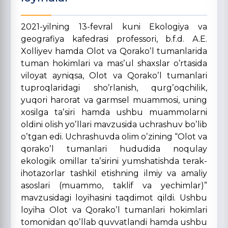
2021-yilning 13-fevral kuni Ekologiya va
geografiya kafedrasi professori, b.f.d. А.E.
Xolliyev hamda Olot va Qorakoʼl tumanlarida
tuman hokimlari va masʼul shaxslar oʼrtasida
viloyat ayniqsa, Olot va Qorakoʼl tumanlari
tuproqlaridagi shoʼrlanish, qurgʼoqchilik,
yuqori harorat va garmsel muammosi, uning
xosilga taʼsiri hamda ushbu muammolarni
oldini olish yoʼllari mavzusida uchrashuv boʼlib
oʼtgan edi. Uchrashuvda olim oʼzining “Olot va
qorakoʼl tumanlari hududida noqulay
ekologik omillar taʼsirini yumshatishda terak-
ihotazorlar tashkil etishning ilmiy va amaliy
asoslari (muammo, taklif va yechimlar)”
mavzusidagi loyihasini taqdimot qildi. Ushbu
loyiha Olot va Qorakoʼl tumanlari hokimlari
tomonidan qoʼllab quvvatlandi hamda ushbu