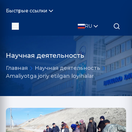
Быстрые ссылки
RU
Научная деятельность
Главная
Научная деятельность
Amаliyotgа joriy etilgаn loyihаlаr