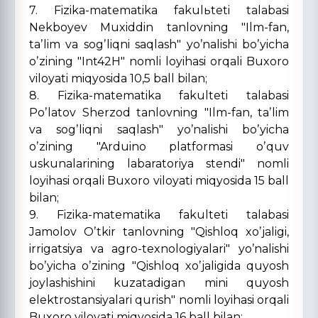
7. Fizika-matematika fakulьteti talabasi
Nekboyev Muxiddin tanlovning "Ilm-fan,
taʼlim va sogʼliqni saqlash" yoʼnalishi boʼyicha
oʼzining "Int42H" nomli loyihasi orqali Buxoro
viloyati miqyosida 10,5 ball bilan;
8. Fizika-matematika fakulteti talabasi
Poʼlatov Sherzod tanlovning "Ilm-fan, taʼlim
va sogʼliqni saqlash" yoʼnalishi boʼyicha
oʼzining "Arduino platformasi oʼquv
uskunalarining labaratoriya stendi" nomli
loyihasi orqali Buxoro viloyati miqyosida 15 ball
bilan;
9. Fizika-matematika fakulteti talabasi
Jamolov Oʼtkir tanlovning "Qishloq xoʼjaligi,
irrigatsiya va agro-texnologiyalari" yoʼnalishi
boʼyicha oʼzining "Qishloq xoʼjaligida quyosh
joylashishini kuzatadigan mini quyosh
elektrostansiyalari qurish" nomli loyihasi orqali
Buxoro viloyati miqyosida 16 ball bilan;