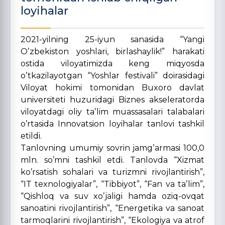
loyihаlаr
2021-yilning 25-iyun sanasida “Yangi
Oʼzbekiston yoshlari, birlashaylik!” harakati
ostida viloyatimizda keng miqyosda
oʼtkazilayotgan “Yoshlar festivali” doirasidagi
Viloyat hokimi tomonidan Buxoro davlat
universiteti huzuridagi Biznes akseleratorda
viloyatdagi oliy taʼlim muassasalari talabalari
oʼrtasida Innovatsion loyihalar tanlovi tashkil
etildi.
Tanlovning umumiy sovrin jamgʼarmasi 100,0
mln. soʼmni tashkil etdi. Tanlovda “Xizmat
koʼrsatish sohalari va turizmni rivojlantirish”,
“IT texnologiyalar”, “Tibbiyot”, “Fan va taʼlim”,
“Qishloq va suv xoʼjaligi hamda oziq-ovqat
sanoatini rivojlantirish”, “Energetika va sanoat
tarmoqlarini rivojlantirish”, “Ekologiya va atrof