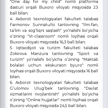
"One day for my child" nomli platforma
dasturi orqali Buxoro viloyati miqyosida 23
ball bilan;
4. Axborot texnologiyalari fakulteti talabasi
Farmonov Sunnatullo tanlovning "Ilm-fan,
taʼlim va sogʼliqni saqlash" yoʼnalishi boʼyicha
oʼzining "Vr-classroom" nomli loyihasi orqali
Buxoro viloyati miqyosida 16,3 ball bilan;
5. Iqtisodiyot va turizm fakulteti talabasi
Zokirova Manzura tanlovning "Sport va
turizm" yoʼnalishi boʼyicha oʼzining "Maktab
bolalari uchun ekskursion byuro" nomli
loyihasi orqali Buxoro viloyati miqyosida 16 ball
bilan;
6. Axborot texnologiyalari fakulteti talabasi
Gʼulomov Ulugʼbek tanlovning "Davlat
xizmatlarini rivojlantirish" yoʼnalishi boʼyicha
oʼzining "Online hujjatlar" nomli loyihasi orqali
Buxoro viloyati miqyosida 24,5 ball bilan;