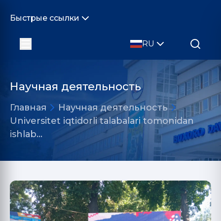
Быстрые ссылки
RU
Научная деятельность
Главная
Научная деятельность
Universitet iqtidorli tаlаbаlаri tomonidаn
ishlаb…