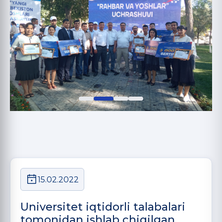
15.02.2022
Universitet iqtidorli tаlаbаlаri
tomonidаn ishlаb chiqilgаn