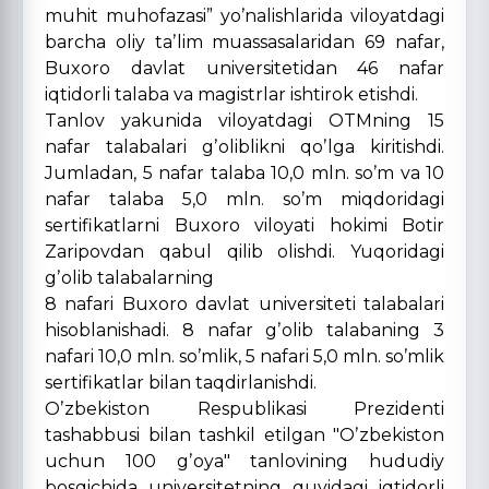
muhit muhofazasi” yoʼnalishlarida viloyatdagi
barcha oliy taʼlim muassasalaridan 69 nafar,
Buxoro davlat universitetidan 46 nafar
iqtidorli talaba va magistrlar ishtirok etishdi.
Tanlov yakunida viloyatdagi OTMning 15
nafar talabalari gʼoliblikni qoʼlga kiritishdi.
Jumladan, 5 nafar talaba 10,0 mln. soʼm va 10
nafar talaba 5,0 mln. soʼm miqdoridagi
sertifikatlarni Buxoro viloyati hokimi Botir
Zaripovdan qabul qilib olishdi. Yuqoridagi
gʼolib talabalarning
8 nafari Buxoro davlat universiteti talabalari
hisoblanishadi. 8 nafar gʼolib talabaning 3
nafari 10,0 mln. soʼmlik, 5 nafari 5,0 mln. soʼmlik
sertifikatlar bilan taqdirlanishdi.
Oʼzbekiston Respublikasi Prezidenti
tashabbusi bilan tashkil etilgan "Oʼzbekiston
uchun 100 gʼoya" tanlovining hududiy
bosqichida universitetning quyidagi iqtidorli