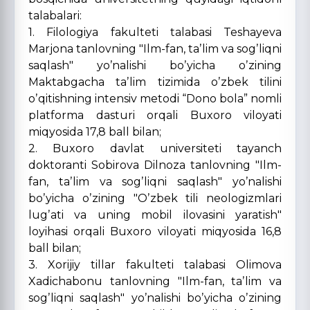
talabalari:
1. Filologiya fakulteti talabasi Teshayeva
Marjona tanlovning "Ilm-fan, taʼlim va sogʼliqni
saqlash" yoʼnalishi boʼyicha oʼzining
Maktabgacha taʼlim tizimida oʼzbek tilini
oʼqitishning intensiv metodi “Dono bola” nomli
platforma dasturi orqali Buxoro viloyati
miqyosida 17,8 ball bilan;
2. Buxoro davlat universiteti tayanch
doktoranti Sobirova Dilnoza tanlovning "Ilm-
fan, taʼlim va sogʼliqni saqlash" yoʼnalishi
boʼyicha oʼzining "Oʼzbek tili neologizmlari
lugʼati va uning mobil ilovasini yaratish"
loyihasi orqali Buxoro viloyati miqyosida 16,8
ball bilan;
3. Xorijiy tillar fakulteti talabasi Olimova
Xadichabonu tanlovning "Ilm-fan, taʼlim va
sogʼliqni saqlash" yoʼnalishi boʼyicha oʼzining