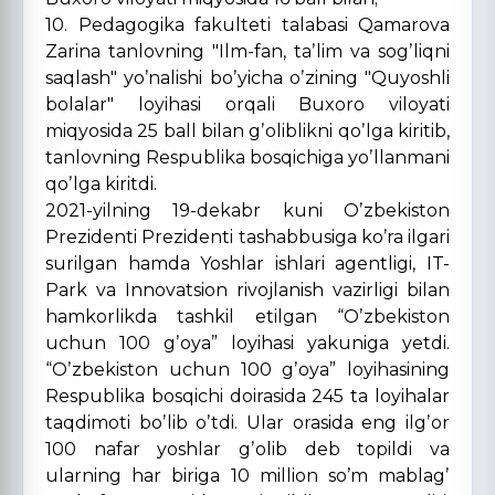
10. Pedagogika fakulteti talabasi Qamarova
Zarina tanlovning "Ilm-fan, taʼlim va sogʼliqni
saqlash" yoʼnalishi boʼyicha oʼzining "Quyoshli
bolalar" loyihasi orqali Buxoro viloyati
miqyosida 25 ball bilan gʼoliblikni qoʼlga kiritib,
tanlovning Respublika bosqichiga yoʼllanmani
qoʼlga kiritdi.
2021-yilning 19-dekabr kuni Oʼzbekiston
Prezidenti Prezidenti tashabbusiga koʼra ilgari
surilgan hamda Yoshlar ishlari agentligi, IT-
Park va Innovatsion rivojlanish vazirligi bilan
hamkorlikda tashkil etilgan “Oʼzbekiston
uchun 100 gʼoya” loyihasi yakuniga yetdi.
“Oʼzbekiston uchun 100 gʼoya” loyihasining
Respublika bosqichi doirasida 245 ta loyihalar
taqdimoti boʼlib oʼtdi. Ular orasida eng ilgʼor
100 nafar yoshlar gʼolib deb topildi va
ularning har biriga 10 million soʼm mablagʼ