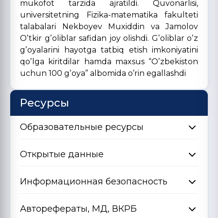
mukofot tarzida ajratildi. Quvonarlisi,
universitetning Fizika-matematika fakulteti
talabalari Nekboyev Muxiddin va Jamolov
Oʼtkir gʼoliblar safidan joy olishdi. Gʼoliblar oʼz
gʼoyalarini hayotga tatbiq etish imkoniyatini
qoʼlga kiritdilar hamda maxsus “Oʼzbekiston
uchun 100 gʼoya” albomida oʼrin egallashdi
Ресурсы
Образовательные ресурсы
Открытые данные
Информационная безопасность
Авторефераты, МД, ВКРБ