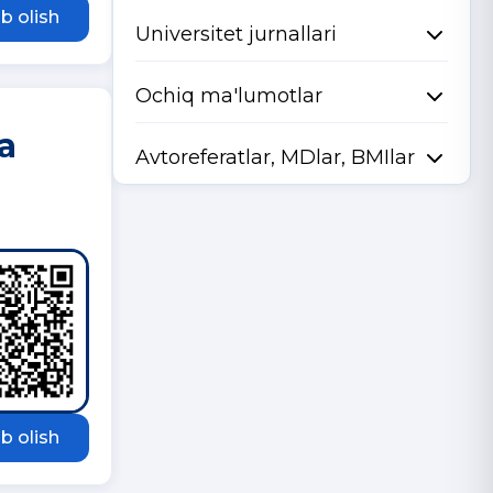
b olish
Universitet jurnallari
Ochiq ma'lumotlar
a
Avtoreferatlar, MDlar, BMIlar
b olish