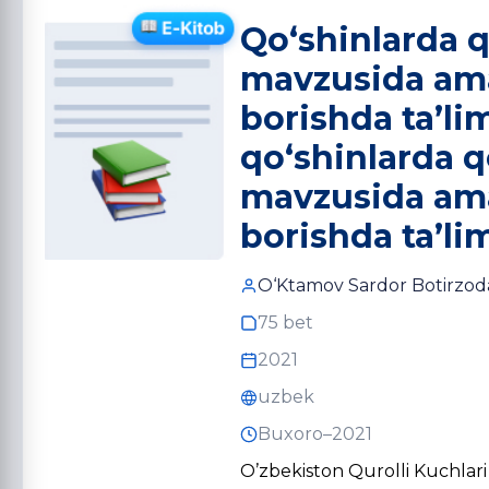
Qo‘shinlarda q
mavzusida amal
borishda ta’li
qo‘shinlarda q
mavzusida amal
borishda ta’li
O‘Ktamov Sardor Botirzo
75 bet
2021
uzbek
Buxoro–2021
O’zbekiston Qurolli Kuchlar