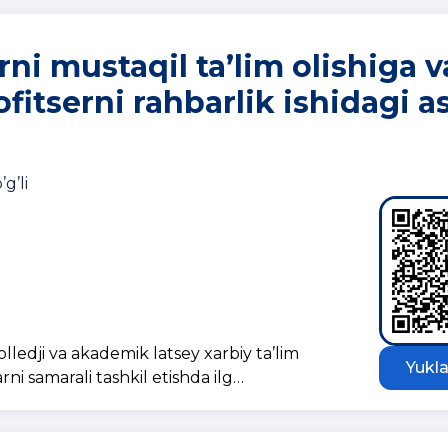
rni mustaqil ta’lim olishiga v
fitserni rahbarlik ishidagi a
g’li
ledji va akademik latsey xarbiy ta’lim
Yukla
rni samarali tashkil etishda ilg…