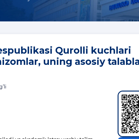
spublikasi Qurolli kuchlari
omlar, uning asosiy talabla
’li