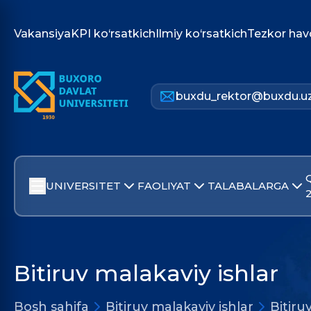
Vakansiya
KPI ko‘rsatkich
Ilmiy ko‘rsatkich
Tezkor hav
buxdu_rektor@buxdu.u
UNIVERSITET
FAOLIYAT
TALABALARGA
Bitiruv malakaviy ishlar
Bosh sahifa
Bitiruv malakaviy ishlar
Bitiru