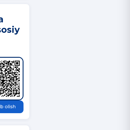
a
sosiy
b olish