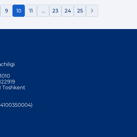
9
10
11
...
23
24
25
chiligi
1010
122919
 Toshkent
4100350004)