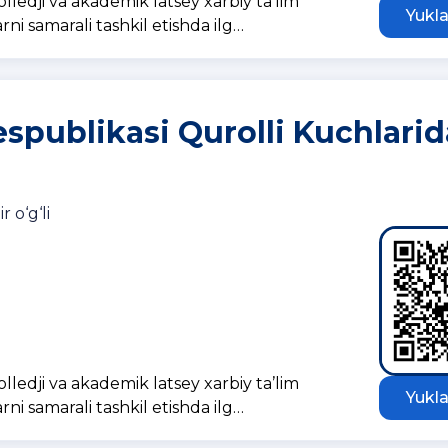
ledji va akademik latsey xarbiy ta’lim
Yukla
rni samarali tashkil etishda ilg…
spublikasi Qurolli Kuchlarid
 o‘g‘li
ledji va akademik latsey xarbiy ta’lim
Yukla
rni samarali tashkil etishda ilg…