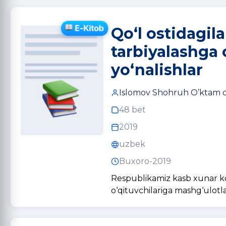
Qo‘l ostidagila
tarbiyalashga o
yo‘nalishlar
Islomov Shohruh O’ktam o’
48 bet
2019
uzbek
Buxoro-2019
Respublikamiz kasb xunar kol
o‘qituvchilariga mashg‘ulotla