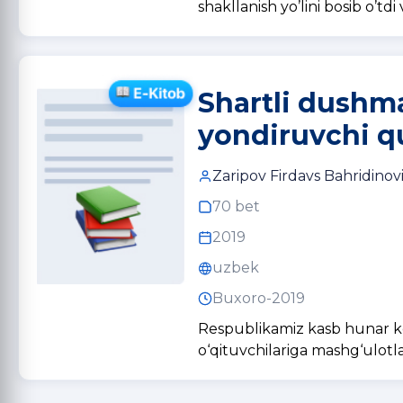
shakllanish yo’lini bosib o’t
Shartli dushm
yondiruvchi qu
Zaripov Firdavs Bahridinov
70 bet
2019
uzbek
Buxoro-2019
Respublikamiz kasb hunar kol
o‘qituvchilariga mashg‘ulotla