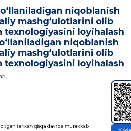
o‘llaniladigan niqoblanish
iy mashg‘ulotlarini olib
m texnologiyasini loyihalash
o‘llaniladigan niqoblanish
iy mashg‘ulotlarini olib
m texnologiyasini loyihalash
dah
i o’tgan tarixan qisqa davrda murakkab
Yukla