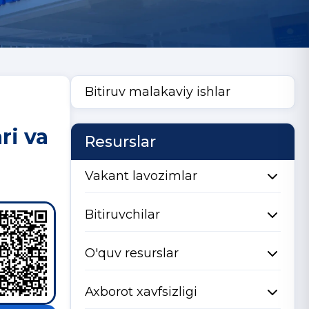
Bitiruv malakaviy ishlar
ri va
Resurslar
Vakant lavozimlar
Bitiruvchilar
O'quv resurslar
Axborot xavfsizligi