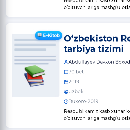
Respublikamiz kasb xunar kol
o‘qituvchilariga mashg‘ulotla
O‘zbekiston Re
tarbiya tizimi
Abdullayev Davxon Boxodir
70 bet
2019
uzbek
Buxoro-2019
Respublikamiz kasb xunar kol
o‘qituvchilariga mashg‘ulotla