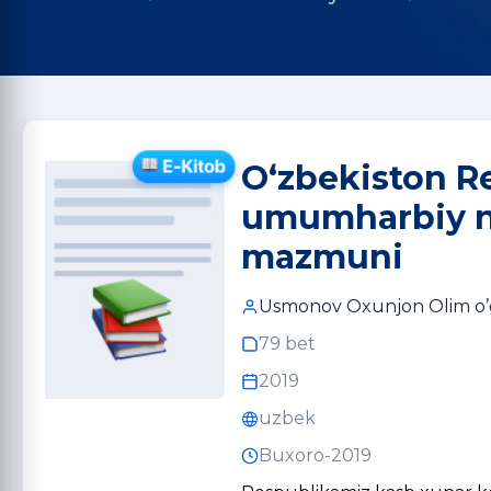
O‘zbekiston Re
umumharbiy niz
mazmuni
Usmonov Oxunjon Olim o’g
79 bet
2019
uzbek
Buxoro-2019