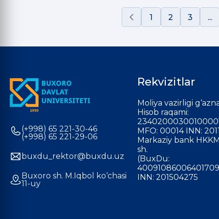
1
2
3
...
Rekvizitlar
Moliya vazirligi g‘azna
Hisob raqami:
2340200030010000
(+998) 65 221-30-46
MFO: 00014 INN: 201
(+998) 65 221-29-06
Markaziy bank HKKM
sh.
buxdu_rektor@buxdu.uz
(BuxDu:
40091086006401709
Buxoro sh. M.Iqbol ko‘chasi
INN: 201504275
11-uy