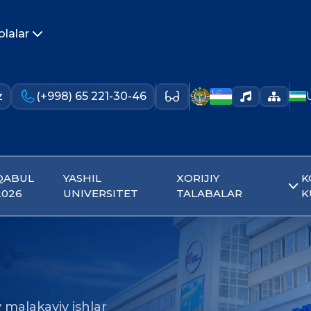
olalar
z
(+998) 65 221-30-46
QABUL
YASHIL
XORIJIY
K
2026
UNIVERSITET
TALABALAR
K
v malakaviy ishlar