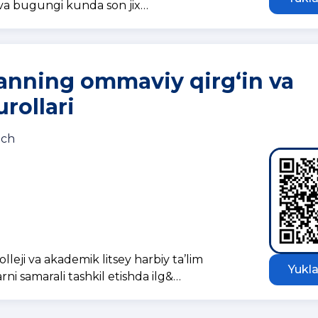
di va bugungi kunda son jix…
anning ommaviy qirg‘in va
rollari
ich
leji va akademik litsey harbiy ta’lim
Yukla
rni samarali tashkil etishda ilg&…