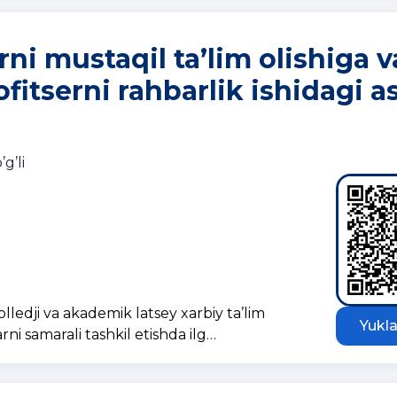
rni mustaqil ta’lim olishiga v
fitserni rahbarlik ishidagi a
g’li
ledji va akademik latsey xarbiy ta’lim
Yukla
rni samarali tashkil etishda ilg…