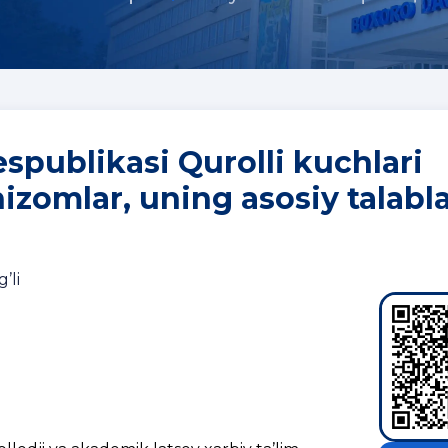
spublikasi Qurolli kuchlari
omlar, uning asosiy talabla
’li