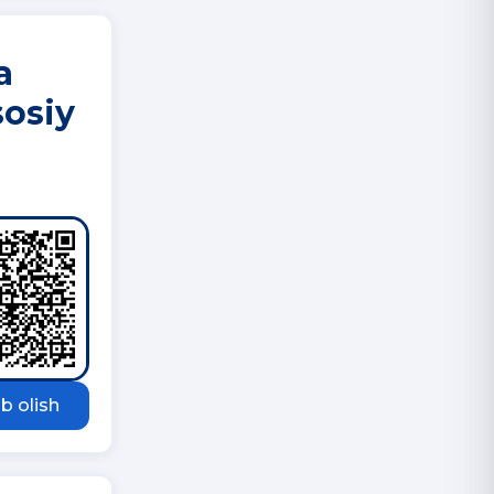
a
sosiy
b olish