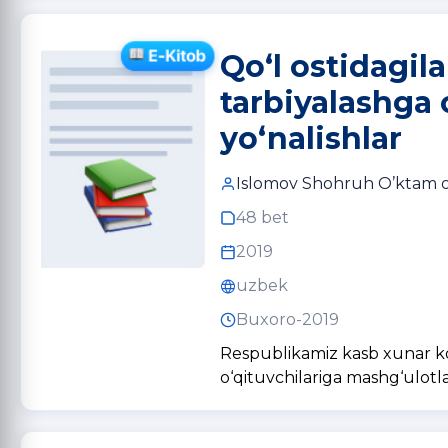
Qo‘l ostidagila
tarbiyalashga o
yo‘nalishlar
Islomov Shohruh O’ktam o’
48 bet
2019
uzbek
Buxoro-2019
Respublikamiz kasb xunar kol
o‘qituvchilariga mashg‘ulotla