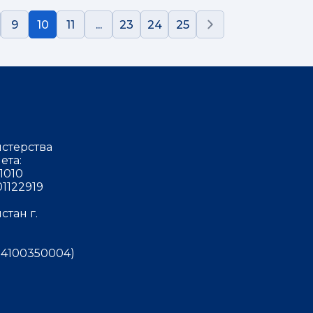
9
10
11
...
23
24
25
стерства
ета:
1010
1122919
тан г.
4100350004)