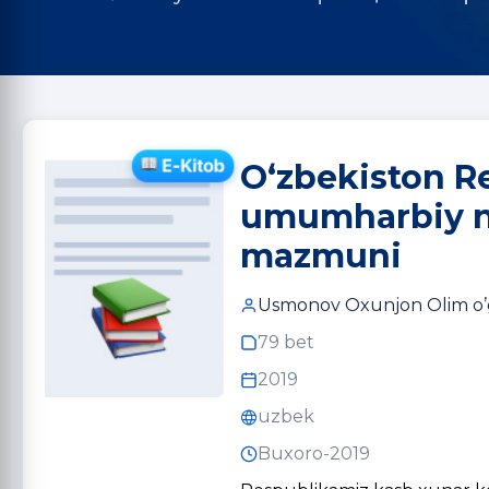
O‘zbekiston Re
umumharbiy niz
mazmuni
Usmonov Oxunjon Olim o’g
79 bet
2019
uzbek
Buxoro-2019