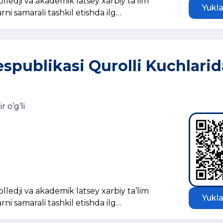
ledji va akademik latsey xarbiy ta’lim
Yukla
rni samarali tashkil etishda ilg…
spublikasi Qurolli Kuchlarid
 o‘g‘li
ledji va akademik latsey xarbiy ta’lim
Yukla
rni samarali tashkil etishda ilg…