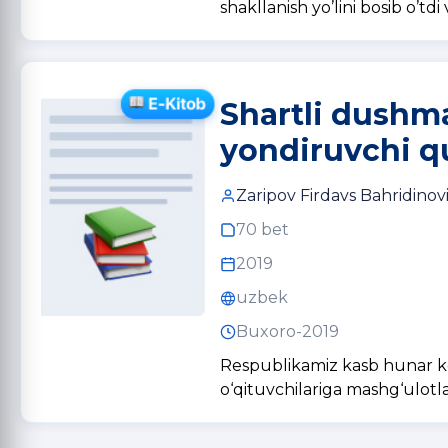
shakllanish yo’lini bosib o’t
Shartli dushm
yondiruvchi qu
Zaripov Firdavs Bahridinov
70 bet
2019
uzbek
Buxoro-2019
Respublikamiz kasb hunar kol
o‘qituvchilariga mashg‘ulotla