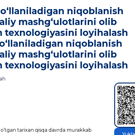
o‘llaniladigan niqoblanish
iy mashg‘ulotlarini olib
m texnologiyasini loyihalash
o‘llaniladigan niqoblanish
iy mashg‘ulotlarini olib
m texnologiyasini loyihalash
dah
i o’tgan tarixan qisqa davrda murakkab
Yukla