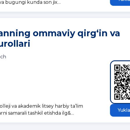
di va bugungi kunda son jix…
anning ommaviy qirg‘in va
rollari
ich
leji va akademik litsey harbiy ta’lim
Yukla
rni samarali tashkil etishda ilg&…