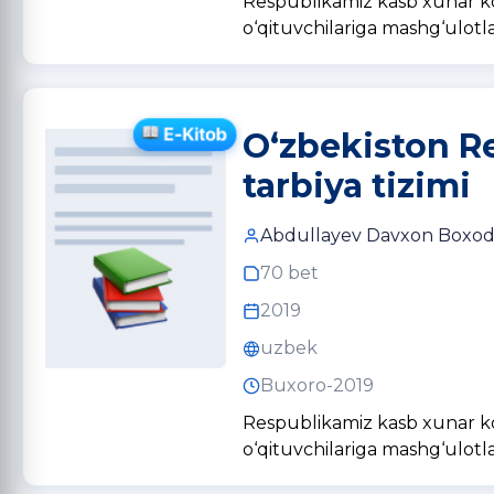
Respublikamiz kasb xunar kol
o‘qituvchilariga mashg‘ulotla
O‘zbekiston Re
tarbiya tizimi
Abdullayev Davxon Boxodir
70 bet
2019
uzbek
Buxoro-2019
Respublikamiz kasb xunar kol
o‘qituvchilariga mashg‘ulotla