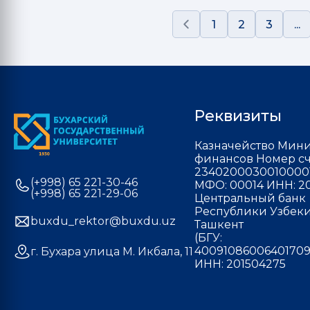
1
2
3
...
Реквизиты
Казначейство Мини
финансов Номер сч
2340200030010000
(+998) 65 221-30-46
МФО: 00014 ИНН: 20
(+998) 65 221-29-06
Центральный банк
Республики Узбекис
buxdu_rektor@buxdu.uz
Ташкент
(БГУ:
40091086006401709
г. Бухара улица М. Икбала, 11
ИНН: 201504275