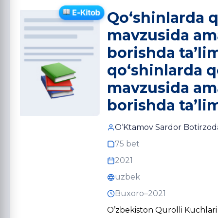
Qo‘shinlarda q
mavzusida amal
borishda ta’li
qo‘shinlarda q
mavzusida amal
borishda ta’li
O‘Ktamov Sardor Botirzo
75 bet
2021
uzbek
Buxoro–2021
O’zbekiston Qurolli Kuchlar