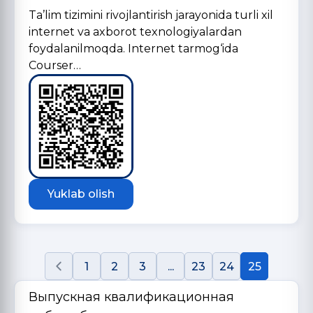
Ta’lim tizimini rivojlantirish jarayonida turli xil
internet va axborot texnologiyalardan
foydalanilmoqda. Internet tarmog‘ida
Courser…
Yuklab olish
1
2
3
...
23
24
25
Выпускная квалификационная