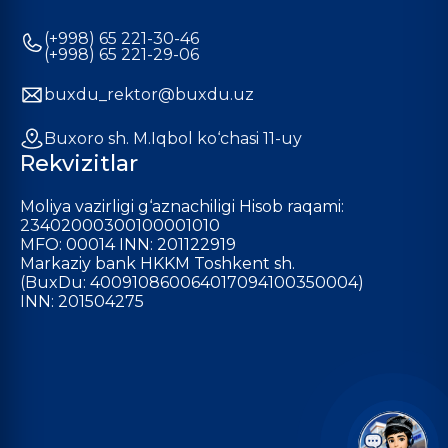
(+998) 65 221-30-46
(+998) 65 221-29-06
buxdu_rektor@buxdu.uz
Buxoro sh. M.Iqbol ko‘chasi 11-uy
Rekvizitlar
Moliya vazirligi g‘aznachiligi Hisob raqami:
23402000300100001010
MFO: 00014 INN: 201122919
Markaziy bank HKKM Toshkent sh.
(BuxDu: 400910860064017094100350004)
INN: 201504275