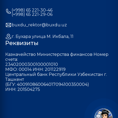
(+998) 65 221-30-46
(+998) 65 221-29-06
buxdu_rektor@buxdu.uz
г. Бухара улица М. Икбала, 11
Реквизиты
Казначейство Министерства финансов Номер
счета:
23402000300100001010
МФО: 00014 ИНН: 201122919
Центральный банк Республики Узбекистан г.
Ташкент
(БГУ: 400910860064017094100350004)
ИНН: 201504275