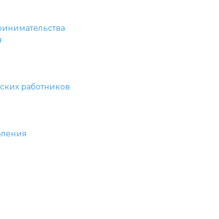
принимательства
я
ских работников
оления