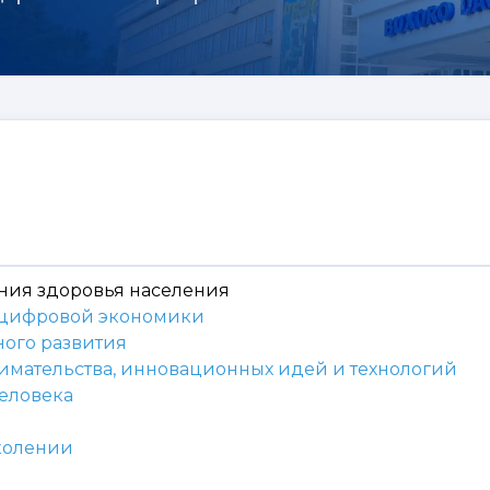
ения здоровья населения
я цифровой экономики
ного развития
мательства, инновационных идей и технологий
человека
околении