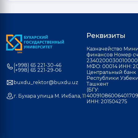
Реквизиты
Казначейство Мини
финансов Номер сч
2340200030010000
(+998) 65 221-30-46
МФО: 00014 ИНН: 20
(+998) 65 221-29-06
Центральный банк
Республики Узбекис
buxdu_rektor@buxdu.uz
Ташкент
(БГУ:
40091086006401709
г. Бухара улица М. Икбала, 11
ИНН: 201504275