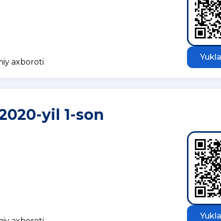
Yukla
miy axboroti
2020-yil 1-son
Yukla
miy axboroti