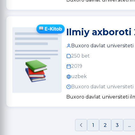
Ilmiy axboroti 
Buxoro davlat universiteti
250 bet
2019
uzbek
Buxoro davlat universiteti
Buxoro davlat universiteti il
1
2
3
...