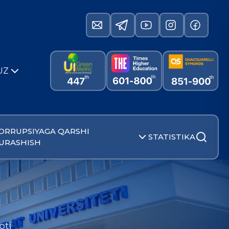
UZ
ORRUPSIYAGA QARSHI
STATISTIKA
URASHISH
oti