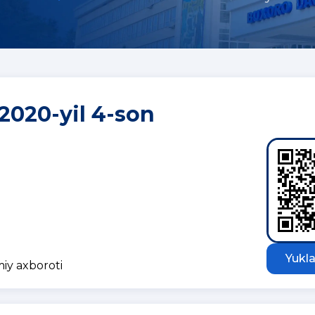
 2020-yil 4-son
Yukla
miy axboroti