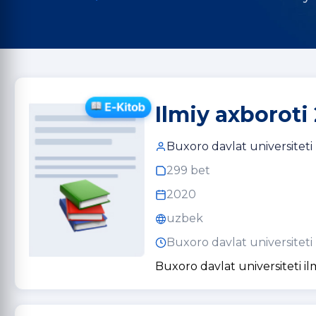
Ilmiy axboroti
Buxoro davlat universiteti
299 bet
2020
uzbek
Buxoro davlat universiteti
Buxoro davlat universiteti il