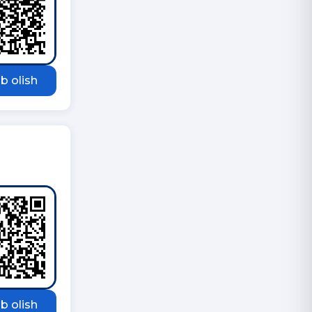
b olish
b olish