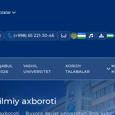
olalar
z
(+998) 65 221-30-46
QABUL
YASHIL
XORIJIY
K
2026
UNIVERSITET
TALABALAR
K
ilmiy axboroti
 axboroti
Buxoro davlat universiteti ilmiy axbor