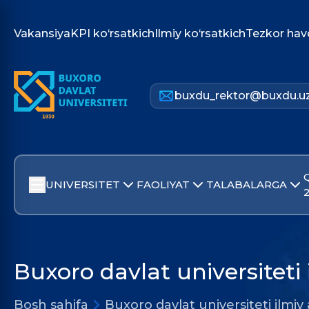
Vakansiya
KPI ko‘rsatkich
Ilmiy ko‘rsatkich
Tezkor hav
buxdu_rektor@buxdu.u
UNIVERSITET
FAOLIYAT
TALABALARGA
Buxoro davlat universiteti 
Bosh sahifa
Buxoro davlat universiteti ilmiy