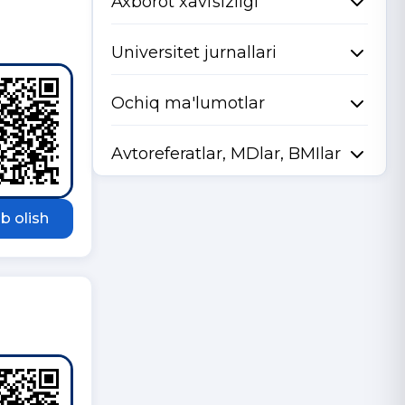
Axborot xavfsizligi
Universitet jurnallari
Ochiq ma'lumotlar
Avtoreferatlar, MDlar, BMIlar
b olish