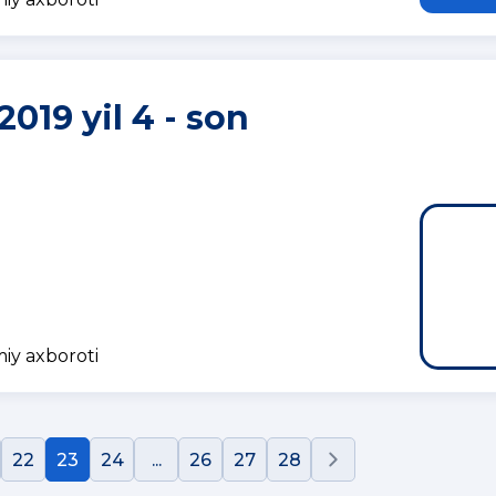
2019 yil 4 - son
miy axboroti
22
23
24
...
26
27
28