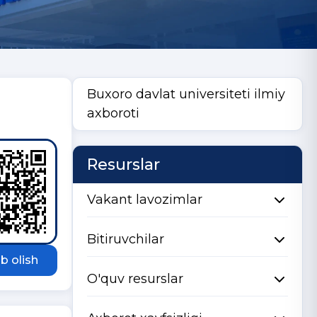
Buxoro davlat universiteti ilmiy
axboroti
Resurslar
Vakant lavozimlar
Bitiruvchilar
b olish
O'quv resurslar