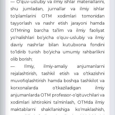
— O‘quv-uslubiy va ilmiy ishlar materiallarini,
shu jumladan, jurnallar va ilmiy ishlar
to‘plamlarini OTM xodimlari tomonidan
tayyorlash va nashr etish jarayoni hamda
OTMning barcha ta’lim va ilmiy faoliyat
yo‘nalishlari bo‘yicha o‘quv-uslubiy va ilmiy
davriy nashrlar bilan kutubxona fondini
to‘ldirib turish bo‘yicha umumiy rahbarlikni
olib borish;
— Ilmiy, ilmiy-amaliy anjumanlarni
rejalashtirish, tashkil etish va o‘tkazishni
muvofiqlashtirish hamda boshqa tashkilot va
korxonalarda o‘tkaziladigan ilmiy
anjumanlarda OTM professor-o‘qituvchilari va
xodimlari ishtirokini ta’minlash, OTMda ilmiy
maktablarni shakllanishiga ko‘maklashish,