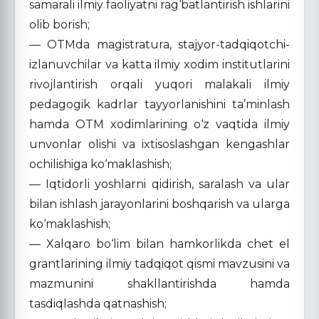
samarali ilmiy faoliyatni rag‘batlantirish ishlarini
olib borish;
— OTMda magistratura, stajyor-tadqiqotchi-
izlanuvchilar va katta ilmiy xodim institutlarini
rivojlantirish orqali yuqori malakali ilmiy
pedagogik kadrlar tayyorlanishini ta’minlash
hamda OTM xodimlarining o‘z vaqtida ilmiy
unvonlar olishi va ixtisoslashgan kengashlar
ochilishiga ko‘maklashish;
— Iqtidorli yoshlarni qidirish, saralash va ular
bilan ishlash jarayonlarini boshqarish va ularga
ko‘maklashish;
— Xalqaro bo‘lim bilan hamkorlikda chet el
grantlarining ilmiy tadqiqot qismi mavzusini va
mazmunini shakllantirishda hamda
tasdiqlashda qatnashish;