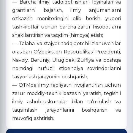
— Barcha ilmiy tadqiqot ishlari, loyihalari va
grantlarni bajarish, ilmiy anjumanlarni
o‘tkazish monitoringini olib borish, yuqori
tashkilotlar uchun barcha zarur hisobotlarni
shakllantirish va taqdim (himoya) etish;
— Talaba va stajyor-tadqiqotchi-izlanuvchilar
orasidan O‘zbekiston Respublikasi Prezidenti,
Navoiy, Beruniy, Ulug‘bek, Zulfiya va boshqa
nomdagi nufuzli stipendiya sovrindorlarini
tayyorlash jarayonini boshqarish;
— OTMda ilmiy faoliyatni rivojlantirish uchun
zarur moddiy-texnik bazasini yaratish, tegishli
ilmiy asbob-uskunalar bilan ta’minlash va
taqsimlash jarayonlarini boshqarish va
muvofiqlashtirish.