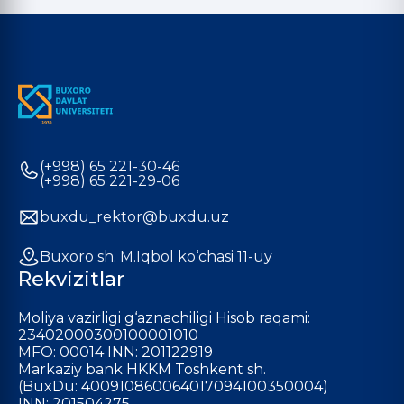
(+998) 65 221-30-46
(+998) 65 221-29-06
buxdu_rektor@buxdu.uz
Buxoro sh. M.Iqbol ko‘chasi 11-uy
Rekvizitlar
Moliya vazirligi g‘aznachiligi Hisob raqami:
23402000300100001010
MFO: 00014 INN: 201122919
Markaziy bank HKKM Toshkent sh.
(BuxDu: 400910860064017094100350004)
INN: 201504275