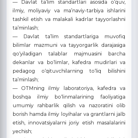
— Davlat ta’lim standartlari asosida o‘quv,
ilmiy, moliyaviy va ma’naviy-tarbiya ishlarini
tashkil etish va malakali kadrlar tayyorlashni
ta’minlash;
— Davlat ta’lim standartlariga muvofiq
bilimlar mazmuni va tayyorgarlik darajasiga
qo‘yiladigan talablar majmuasini barcha
dekanlar va bo‘limlar, kafedra mudirlari va
pedagog o‘qituvchilarning to‘liq bilishini
ta’minlash;
— OTMning ilmiy laboratoriya, kafedra va
boshqa ilmiy bo‘linmalarining faoliyatiga
umumiy rahbarlik qilish va nazoratini olib
borish hamda ilmiy loyihalar va grantlarni jalb
etish, innovatsiyalarni joriy etish masalalarini
yechish;