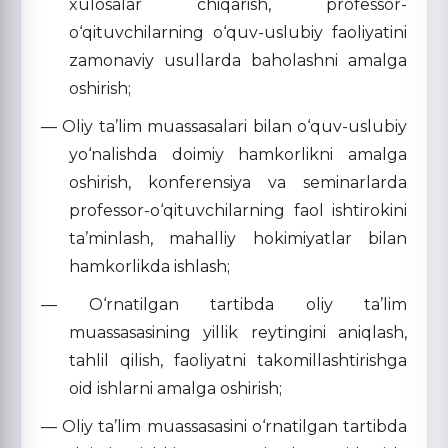
xulosalar chiqarish, professor-
o‘qituvchilarning o‘quv-uslubiy faoliyatini
zamonaviy usullarda baholashni amalga
oshirish;
— Oliy ta’lim muassasalari bilan o‘quv-uslubiy
yo‘nalishda doimiy hamkorlikni amalga
oshirish, konferensiya va seminarlarda
professor-o‘qituvchilarning faol ishtirokini
ta’minlash, mahalliy hokimiyatlar bilan
hamkorlikda ishlash;
— O‘rnatilgan tartibda oliy ta’lim
muassasasining yillik reytingini aniqlash,
tahlil qilish, faoliyatni takomillashtirishga
oid ishlarni amalga oshirish;
— Oliy ta’lim muassasasini o‘rnatilgan tartibda