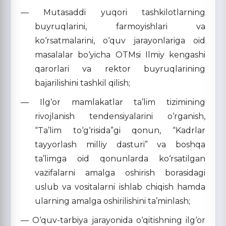
— Mutasaddi yuqori tashkilotlarning
buyruqlarini, farmoyishlari va
ko‘rsatmalarini, o‘quv jarayonlariga oid
masalalar bo‘yicha OTMsi Ilmiy kengashi
qarorlari va rektor buyruqlarining
bajarilishini tashkil qilish;
— Ilg‘or mamlakatlar ta’lim tizimining
rivojlanish tendensiyalarini o‘rganish,
“Ta’lim to‘g‘risida”gi qonun, “Kadrlar
tayyorlash milliy dasturi” va boshqa
ta’limga oid qonunlarda ko‘rsatilgan
vazifalarni amalga oshirish borasidagi
uslub va vositalarni ishlab chiqish hamda
ularning amalga oshirilishini ta’minlash;
— O‘quv-tarbiya jarayonida o‘qitishning ilg‘or