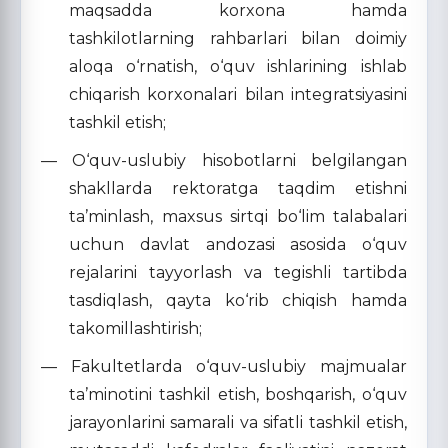
maqsadda korxona hamda
tashkilotlarning rahbarlari bilan doimiy
aloqa o‘rnatish, o‘quv ishlarining ishlab
chiqarish korxonalari bilan integratsiyasini
tashkil etish;
— O‘quv-uslubiy hisobotlarni belgilangan
shakllarda rektoratga taqdim etishni
ta’minlash, maxsus sirtqi bo‘lim talabalari
uchun davlat andozasi asosida o‘quv
rejalarini tayyorlash va tegishli tartibda
tasdiqlash, qayta ko‘rib chiqish hamda
takomillashtirish;
— Fakultetlarda o‘quv-uslubiy majmualar
ta’minotini tashkil etish, boshqarish, o‘quv
jarayonlarini samarali va sifatli tashkil etish,