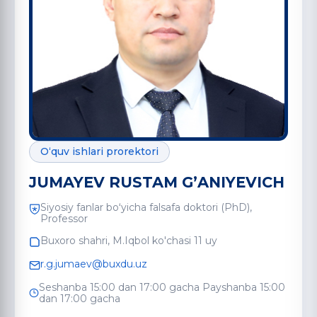
O‘quv ishlari prorektori
JUMAYEV RUSTAM GʼANIYEVICH
Siyosiy fanlar boʻyicha falsafa doktori (PhD),
Professor
Buxoro shahri, M.Iqbol ko'chasi 11 uy
r.g.jumaev@buxdu.uz
Seshanba 15:00 dan 17:00 gacha Payshanba 15:00
dan 17:00 gacha