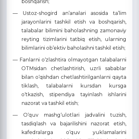
boshqarish;
— Ustoz-shogird an’analari asosida ta’lim
jarayonlarini tashkil etish va boshqarish,
talabalar bilimini baholashning zamonaviy
reyting tizimlarini tatbiq etish, ularning
bilimlarini ob’ektiv baholashni tashkil etish;
— Fanlarni o‘zlashtira olmayotgan talabalarni
OTMsidan chetlashtirish, uzrli sabablar
bilan o‘qishdan chetlashtirilganlarni qayta
tiklash, talabalarni kursdan kursga
o‘tkazish, stipendiya tayinlash ishlarini
nazorat va tashkil etish;
— O‘quv mashg‘ulotlari jadvalini tuzish,
tasdiqlash va bajarilishini nazorat etish,
kafedralarga o‘quv yuklamalarini