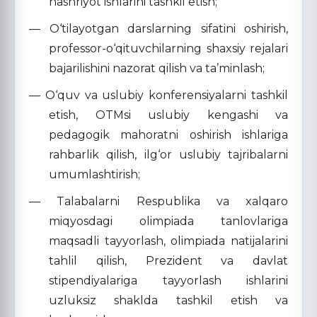
nashriyot ishlarini tashkil etish;
— O‘tilayotgan darslarning sifatini oshirish,
professor-o‘qituvchilarning shaxsiy rejalari
bajarilishini nazorat qilish va ta’minlash;
— O‘quv va uslubiy konferensiyalarni tashkil
etish, OTMsi uslubiy kengashi va
pedagogik mahoratni oshirish ishlariga
rahbarlik qilish, ilg‘or uslubiy tajribalarni
umumlashtirish;
— Talabalarni Respublika va xalqaro
miqyosdagi olimpiada tanlovlariga
maqsadli tayyorlash, olimpiada natijalarini
tahlil qilish, Prezident va davlat
stipendiyalariga tayyorlash ishlarini
uzluksiz shaklda tashkil etish va