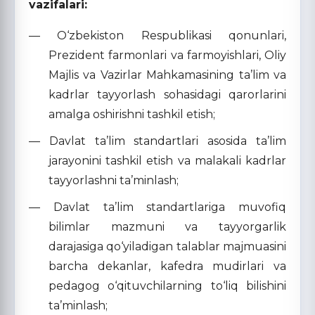
vazifalari:
— O‘zbekiston Respublikasi qonunlari,
Prezident farmonlari va farmoyishlari, Oliy
Majlis va Vazirlar Mahkamasining ta’lim va
kadrlar tayyorlash sohasidagi qarorlarini
amalga oshirishni tashkil etish;
— Davlat ta’lim standartlari asosida ta’lim
jarayonini tashkil etish va malakali kadrlar
tayyorlashni ta’minlash;
— Davlat ta’lim standartlariga muvofiq
bilimlar mazmuni va tayyorgarlik
darajasiga qo‘yiladigan talablar majmuasini
barcha dekanlar, kafedra mudirlari va
pedagog o‘qituvchilarning to‘liq bilishini
ta’minlash;