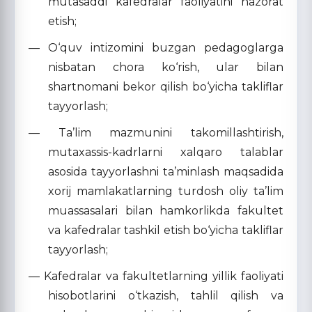
mutasaddi kafedralar faoliyatini nazorat
etish;
— O‘quv intizomini buzgan pedagoglarga
nisbatan chora ko‘rish, ular bilan
shartnomani bekor qilish bo‘yicha takliflar
tayyorlash;
— Ta’lim mazmunini takomillashtirish,
mutaxassis-kadrlarni xalqaro talablar
asosida tayyorlashni ta’minlash maqsadida
xorij mamlakatlarning turdosh oliy ta’lim
muassasalari bilan hamkorlikda fakultet
va kafedralar tashkil etish bo‘yicha takliflar
tayyorlash;
— Kafedralar va fakultetlarning yillik faoliyati
hisobotlarini o‘tkazish, tahlil qilish va