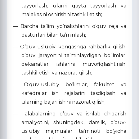
tayyorlash, ularni qayta tayyorlash va
malakasini oshirishni tashkil etish;
— Barcha ta’lim yo‘nalishlarini o‘quv reja va
dasturlari bilan ta’minlash;
— O‘quv-uslubiy kengashga rahbarlik qilish,
o‘quv jarayonini ta’minlaydigan bo‘limlar,
dekanatlar ishlarini muvofiqlashtirish,
tashkil etish va nazorat qilish;
— O‘quv-uslubiy bo‘limlar, fakultet va
kafedralar ish rejalarini tasdiqlash va
ularning bajarilishini nazorat qilish;
— Talabalarning o‘quv va ishlab chiqarish
amaliyotini, shuningdek, darslik, o‘quv-
uslubiy majmualar ta’minoti bo‘yicha