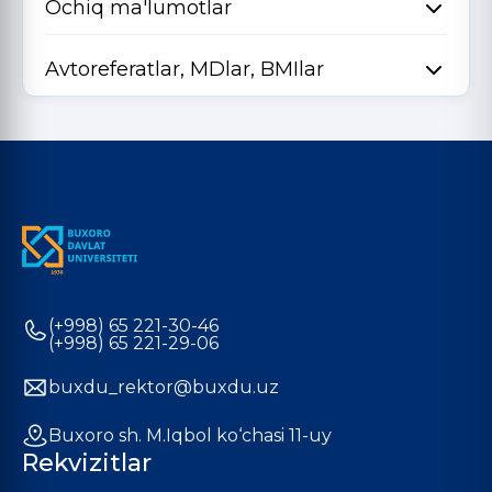
Ochiq ma'lumotlar
Avtoreferatlar, MDlar, BMIlar
(+998) 65 221-30-46
(+998) 65 221-29-06
buxdu_rektor@buxdu.uz
Buxoro sh. M.Iqbol ko‘chasi 11-uy
Rekvizitlar