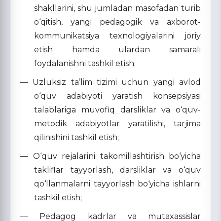
shakllarini, shu jumladan masofadan turib
o‘qitish, yangi pedagogik va axborot-
kommunikatsiya texnologiyalarini joriy
etish hamda ulardan samarali
foydalanishni tashkil etish;
— Uzluksiz ta’lim tizimi uchun yangi avlod
o‘quv adabiyoti yaratish konsepsiyasi
talablariga muvofiq darsliklar va o‘quv-
metodik adabiyotlar yaratilishi, tarjima
qilinishini tashkil etish;
— O‘quv rejalarini takomillashtirish bo‘yicha
takliflar tayyorlash, darsliklar va o‘quv
qo‘llanmalarni tayyorlash bo‘yicha ishlarni
tashkil etish;
— Pedagog kadrlar va mutaxassislar