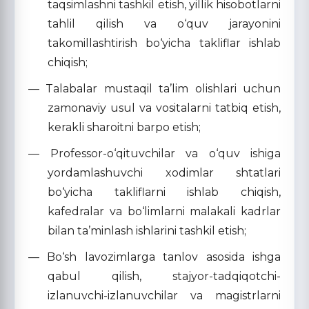
taqsimlashni tashkil etish, yillik hisobotlarni
tahlil qilish va o‘quv jarayonini
takomillashtirish bo‘yicha takliflar ishlab
chiqish;
— Talabalar mustaqil ta’lim olishlari uchun
zamonaviy usul va vositalarni tatbiq etish,
kerakli sharoitni barpo etish;
— Professor-o‘qituvchilar va o‘quv ishiga
yordamlashuvchi xodimlar shtatlari
bo‘yicha takliflarni ishlab chiqish,
kafedralar va bo‘limlarni malakali kadrlar
bilan ta’minlash ishlarini tashkil etish;
— Bo‘sh lavozimlarga tanlov asosida ishga
qabul qilish, stajyor-tadqiqotchi-
izlanuvchi-izlanuvchilar va magistrlarni