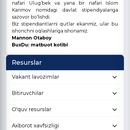
nafari Ulug‘bek va yana bir nafari Islom
Karimov nomidagi davlat stipendiyalariga
sazovor bo‘lishdi.
Biz stipendiantlarni qutlar ekanmiz, ular bu
ishonchni oqlashlariga ishonamiz.
Mannon Otaboy
BuxDu
: matbuot kotibi
Resurslar
Vakant lavozimlar
Bitiruvchilar
O'quv resurslar
Axborot xavfsizligi