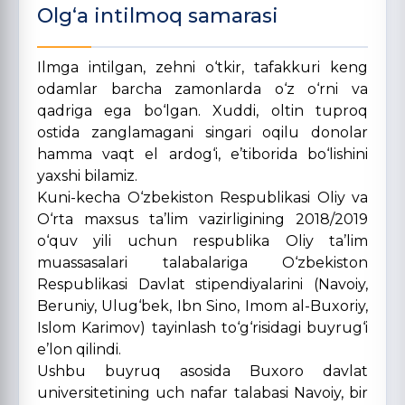
Olg‘a intilmoq samarasi
Ilmga intilgan, zehni o‘tkir, tafakkuri keng
odamlar barcha zamonlarda o‘z o‘rni va
qadriga ega bo‘lgan. Xuddi, oltin tuproq
ostida zanglamagani singari oqilu donolar
hamma vaqt el ardog‘i, e’tiborida bo‘lishini
yaxshi bilamiz.
Kuni-kecha O‘zbekiston Respublikasi Oliy va
O‘rta maxsus ta’lim vazirligining 2018/2019
o‘quv yili uchun respublika Oliy ta’lim
muassasalari talabalariga O‘zbekiston
Respublikasi Davlat stipendiyalarini (Navoiy,
Beruniy, Ulug‘bek, Ibn Sino, Imom al-Buxoriy,
Islom Karimov) tayinlash to‘g‘risidagi buyrug‘i
e’lon qilindi.
Ushbu buyruq asosida Buxoro davlat
universitetining uch nafar talabasi Navoiy, bir