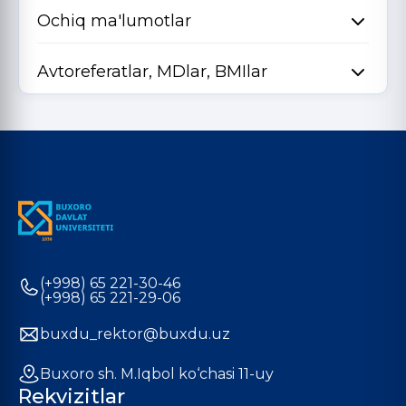
Ochiq ma'lumotlar
Avtoreferatlar, MDlar, BMIlar
(+998) 65 221-30-46
(+998) 65 221-29-06
buxdu_rektor@buxdu.uz
Buxoro sh. M.Iqbol ko‘chasi 11-uy
Rekvizitlar