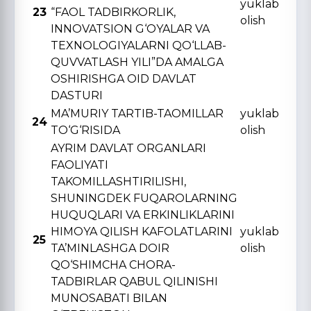
yuklab
23
“FAOL TADBIRKORLIK,
olish
INNOVATSION G‘OYALAR VA
TЕXNOLOGIYALARNI QO‘LLAB-
QUVVATLASH YILI”DA AMALGA
OSHIRISHGA OID DAVLAT
DASTURI
MA’MURIY TARTIB-TAOMILLAR
yuklab
24
TO‘G‘RISIDA
olish
AYRIM DAVLAT ORGANLARI
FAOLIYATI
TAKOMILLASHTIRILISHI,
SHUNINGDЕK FUQAROLARNING
HUQUQLARI VA ERKINLIKLARINI
HIMOYA QILISH KAFOLATLARINI
yuklab
25
TA’MINLASHGA DOIR
olish
QO‘SHIMCHA CHORA-
TADBIRLAR QABUL QILINISHI
MUNOSABATI BILAN