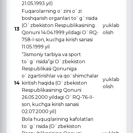
21.05.1993 yil)
Fuqarolarning o`zini o`zi
boshqarish organlari to`g`risida
(O`zbekiston Respublikasining
yuklab
13
Qonuni 14.04.1999 yildagi O`RQ-
olish
758-I-son, kuchga kirish sanasi
11.05.1999 yil
“Jismoniy tarbiya va sport
to`g`risida”gi O`zbekiston
Respublikasi Qonuniga
o`zgartirishlar va qo`shimchalar
yuklab
14
kiritish haqida (O`zbekiston
olish
Respublikasining Qonuni
26.05.2000 yildagi O`RQ-76-II-
son, kuchga kirish sanasi
02.07.2000 yil)
Bola huquqlarining kafolatlari
to`g`risida (O`zbekiston