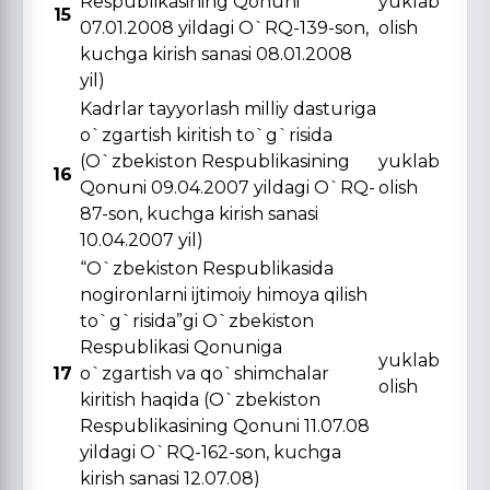
Respublikasining Qonuni
yuklab
15
07.01.2008 yildagi O`RQ-139-son,
olish
kuchga kirish sanasi 08.01.2008
yil)
Kadrlar tayyorlash milliy dasturiga
o`zgartish kiritish to`g`risida
(O`zbekiston Respublikasining
yuklab
16
Qonuni 09.04.2007 yildagi O`RQ-
olish
87-son, kuchga kirish sanasi
10.04.2007 yil)
“O`zbekiston Respublikasida
nogironlarni ijtimoiy himoya qilish
to`g`risida”gi O`zbekiston
Respublikasi Qonuniga
yuklab
17
o`zgartish va qo`shimchalar
olish
kiritish haqida (O`zbekiston
Respublikasining Qonuni 11.07.08
yildagi O`RQ-162-son, kuchga
kirish sanasi 12.07.08)