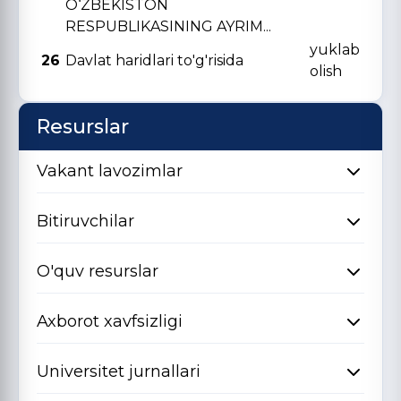
O‘ZBЕKISTON
RЕSPUBLIKASINING AYRIM...
yuklab
26
Davlat haridlari to'g'risida
olish
Resurslar
Vakant lavozimlar
Bitiruvchilar
O'quv resurslar
Axborot xavfsizligi
Universitet jurnallari