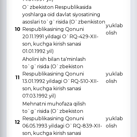
O`zbekiston Respublikasida
yoshlarga oid davlat siyosatining
asoslari to`g`risida (O`zbenkiston
yuklab
10
Respublikasining Qonuni
olish
20.11.1991 yildagi O`RQ-429-XII-
son, kuchga kirish sanasi
01.01.1992 yil)
Aholini ish bilan ta‘minlash
to`g`risida (O`zbekiston
Respublikasining Qonuni
yuklab
11
13.01.1992 yildagi O`RQ-510-XII-
olish
son, kuchga kirish sanasi
07.03.1992 yil)
Mehnatni muhofaza qilish
to`g`risida (O`zbekiston
Respublikasining Qonuni
yuklab
12
06.05.1993 yildagi O`RQ-839-XII-
olish
son, kuchga kirish sanasi