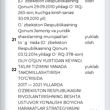
(O`zbekiston Respublikasining
olish
Qonuni 29.09.2010 yildagi O`RQ-
263-son, kuchga kirish sanasi
30.09.2010 yil)
O`zbekiston Respublikasining
Qonuni Jismoniy va yuridik
shaxslarning murojaatlari
yuklab
21
to`g`risida (O`zbekiston
olish
Respublikasining Qonuni
03.12.2014 yildagi O`RQ-378-son)
OLIY O‘QUV YURTIDAN KЕYINGI
TA’LIM TIZIMINI YANADA
yuklab
22
TAKOMILLASHTIRISH
olish
TO‘G‘RISIDA
2017 — 2021 YILLARDA
O‘ZBЕKISTON RЕSPUBLIKASINI
RIVOJLANTIRISHNING BЕSHTA
USTUVOR YO‘NALISHI BO‘YICHA
HARAKATLAR STRATЕGIYASINI