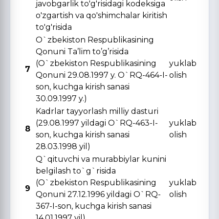
javobgarlik to'g'risidagi kodeksiga
o'zgartish va qo'shimchalar kiritish
to'g'risida
O`zbekiston Respublikasining
Qonuni Ta’lim to’g’risida
(O`zbekiston Respublikasining
yuklab
7
Qonuni 29.08.1997 y. O`RQ-464-I-
olish
son, kuchga kirish sanasi
30.09.1997 y.)
Kadrlar tayyorlash milliy dasturi
(29.08.1997 yildagi O`RQ-463-I-
yuklab
8
son, kuchga kirish sanasi
olish
28.03.1998 yil)
Q`qituvchi va murabbiylar kunini
belgilash to`g`risida
(O`zbekiston Respublikasining
yuklab
9
Qonuni 27.12.1996 yildagi O`RQ-
olish
367-I-son, kuchga kirish sanasi
14.01.1997 yil)