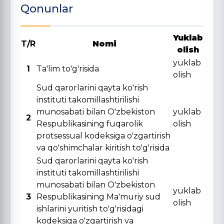
Qonunlar
Yuklab
T/R
Nomi
olish
yuklab
1
Ta'lim to'g'risida
olish
Sud qarorlarini qayta ko'rish
instituti takomillashtirilishi
munosabati bilan O'zbekiston
yuklab
2
Respublikasining fuqarolik
olish
protsessual kodeksiga o'zgartirish
va qo'shimchalar kiritish to'g'risida
Sud qarorlarini qayta ko'rish
instituti takomillashtirilishi
munosabati bilan O'zbekiston
yuklab
3
Respublikasining Ma'muriy sud
olish
ishlarini yuritish to'g'risidagi
kodeksiga o'zgartirish va