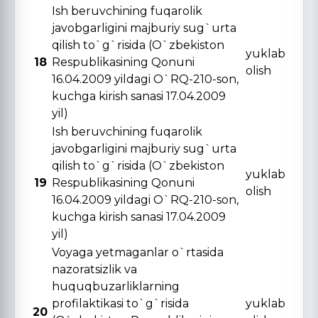
Ish beruvchining fuqarolik
javobgarligini majburiy sug`urta
qilish to`g`risida (O`zbekiston
yuklab
18
Respublikasining Qonuni
olish
16.04.2009 yildagi O`RQ-210-son,
kuchga kirish sanasi 17.04.2009
yil)
Ish beruvchining fuqarolik
javobgarligini majburiy sug`urta
qilish to`g`risida (O`zbekiston
yuklab
19
Respublikasining Qonuni
olish
16.04.2009 yildagi O`RQ-210-son,
kuchga kirish sanasi 17.04.2009
yil)
Voyaga yetmaganlar o`rtasida
nazoratsizlik va
huquqbuzarliklarning
profilaktikasi to`g`risida
yuklab
20