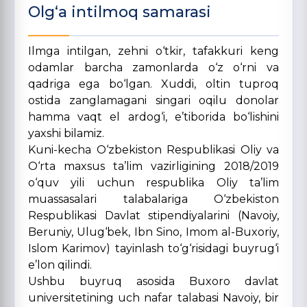
Olg‘a intilmoq samarasi
Ilmga intilgan, zehni o‘tkir, tafakkuri keng
odamlar barcha zamonlarda o‘z o‘rni va
qadriga ega bo‘lgan. Xuddi, oltin tuproq
ostida zanglamagani singari oqilu donolar
hamma vaqt el ardog‘i, e’tiborida bo‘lishini
yaxshi bilamiz.
Kuni-kecha O‘zbekiston Respublikasi Oliy va
O‘rta maxsus ta’lim vazirligining 2018/2019
o‘quv yili uchun respublika Oliy ta’lim
muassasalari talabalariga O‘zbekiston
Respublikasi Davlat stipendiyalarini (Navoiy,
Beruniy, Ulug‘bek, Ibn Sino, Imom al-Buxoriy,
Islom Karimov) tayinlash to‘g‘risidagi buyrug‘i
e’lon qilindi.
Ushbu buyruq asosida Buxoro davlat
universitetining uch nafar talabasi Navoiy, bir