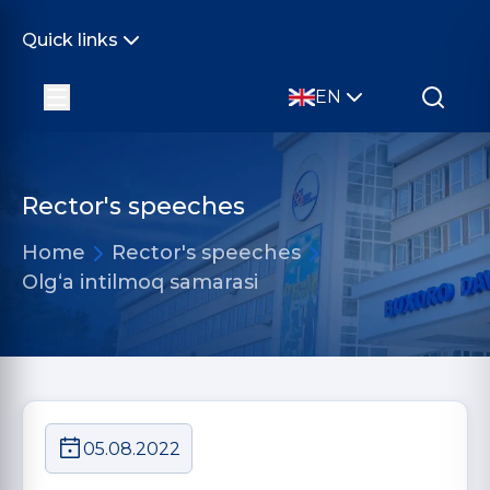
Quick links
EN
Rector's speeches
Home
Rector's speeches
Olg‘a intilmoq samarasi
05.08.2022