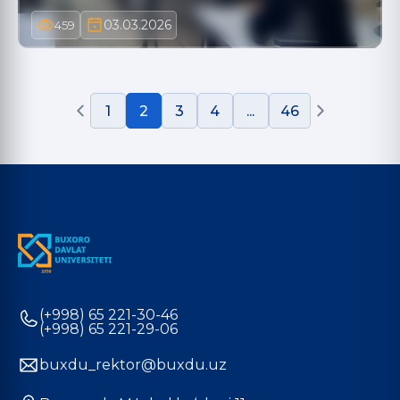
03.03.2026
459
1
2
3
4
...
46
(+998) 65 221-30-46
(+998) 65 221-29-06
buxdu_rektor@buxdu.uz