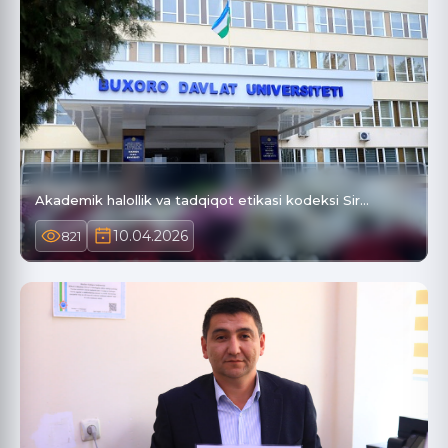
Akademik halollik va tadqiqot etikasi kodeksi Sir…
10.04.2026
821