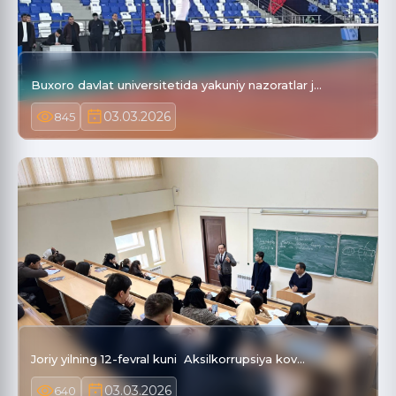
Buxoro davlat universitetida yakuniy nazoratlar j…
03.03.2026
845
Joriy yilning 12-fevral kuni Aksilkorrupsiya kov…
03.03.2026
640