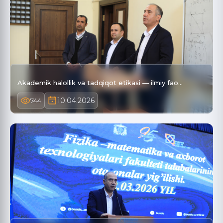
Akademik halollik va tadqiqot etikasi — ilmiy fao…
10.04.2026
744