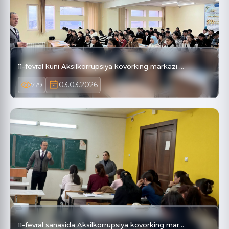
11-fevral kuni Aksilkorrupsiya kovorking markazi …
03.03.2026
779
11-fevral sanasida Aksilkorrupsiya kovorking mar…