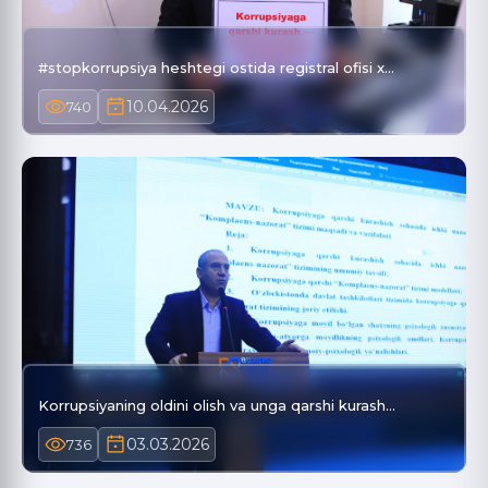
#stopkorrupsiya heshtegi ostida registral ofisi x…
10.04.2026
740
Korrupsiyaning oldini olish va unga qarshi kurash…
03.03.2026
736