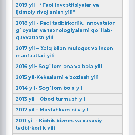
2019 yil - “Faol investitsiyalar va
ijtimoiy rivojlanish yili”
2018 yil - Faol tadbirkorlik, innovatsion
g`oyalar va texnologiyalarni qo`llab-
quvvatlash yili
2017 yil – Xalq bilan muloqot va inson
manfaatlari yili
2016 yil- Sog`lom ona va bola yili
2015 yil-Keksalarni e’zozlash yili
2014 yil- Sog`lom bola yili
2013 yil - Obod turmush yili
2012 yil - Mustahkam oila yili
2011 yil - Kichik biznes va xususiy
tadbirkorlik yili