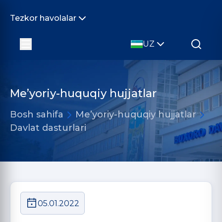
Tezkor havolalar
UZ
Me’yoriy-huquqiy hujjatlar
Bosh sahifa
Me’yoriy-huquqiy hujjatlar
Davlat dasturlari
05.01.2022