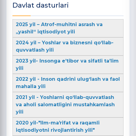
Davlat dasturlari
2025 yil – Atrof-muhitni asrash va
„yashil“ iqtisodiyot yili
2024 yil – Yoshlar va biznesni qo‘llab-
quvvatlash yili
2023 yil- Insonga e’tibor va sifatli ta’lim
yili
2022 yil - Inson qadrini ulug‘lash va faol
mahalla yili
2021 yil - Yoshlarni qo‘llab-quvvatlash
va aholi salomatligini mustahkamlash
yili
2020 yil-"Ilm-maʼrifat va raqamli
iqtisodiyotni rivojlantirish yili"