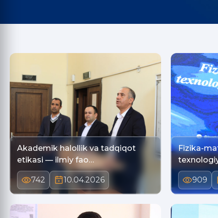
Akademik halollik va tadqiqot
Fizika-ma
etikasi — ilmiy fao…
texnologiy
742
10.04.2026
909