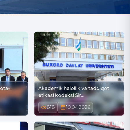
 ota-
Akademik halollik va tadqiqot
etikasi kodeksi Sir…
818
10.04.2026