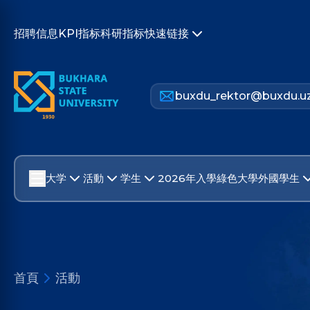
招聘信息
KPI指标
科研指标
快速链接
buxdu_rektor@buxdu.u
大学
活動
学生
2026年入學
綠色大學
外國學生
首頁
活動