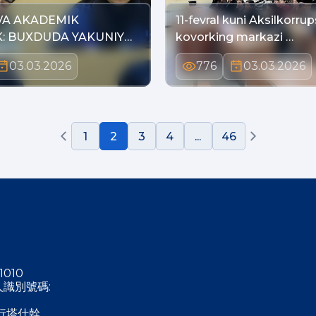
VA AKADEMIK
11-fevral kuni Aksilkorrup
K: BUXDUDA YAKUNIY
kovorking markazi …
03.03.2026
776
03.03.2026
1
2
3
4
...
46
1010
稅人識別號碼:
行塔什幹