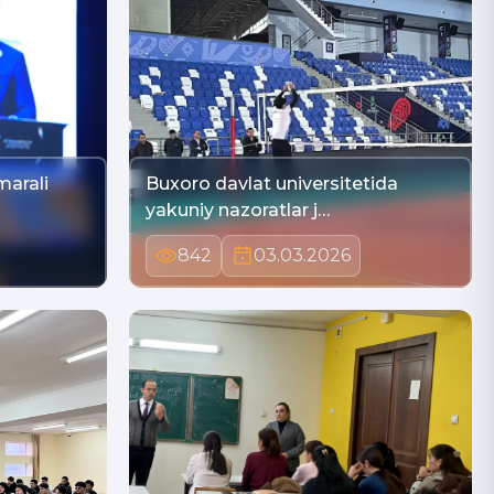
marali
Buxoro davlat universitetida
yakuniy nazoratlar j…
842
03.03.2026