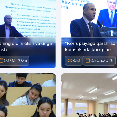
ning oldini olish va unga
"Korrupsiyaga qarshi sa
rash…
kurashishda komplae…
03.03.2026
933
03.03.2026