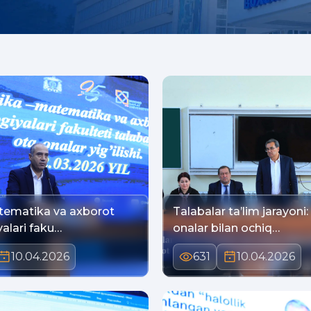
tematika va axborot
Talabalar ta’lim jarayoni:
alari faku…
onalar bilan ochiq…
10.04.2026
631
10.04.2026