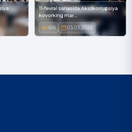
siya
11-fevral sanasida Aksilkorrupsiya
kovorking mar…
456
03.03.2026