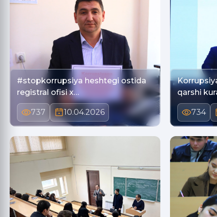
#stopkorrupsiya heshtegi ostida
Korrupsiya
registral ofisi x…
qarshi ku
737
10.04.2026
734