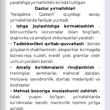
yaratishga yo‘naltirilishi ko‘zda tutilgan.
Dastur yo‘nalishlari
“Kelajakka Qadam” quyidagi asosiy
yo‘nalishlarda faoliyat yuritadi:
- Ishga joylashishga ko‘maklashish
-
bitiruvchilarni korxonalar bilan bog‘lash,
stajirovka va amaliyot imkoniyatlari yaratish.
- Tadbirkorlikni qo‘llab-quvvatlash
- biznes
g‘oyalarni shakllantirish, ekspertlar ko‘magida
biznes-reja tuzish, kredit yoki grantlar olish
uchun yordam berish.
- Amaliy ko‘nikmalarni rivojlantirish
-
treninglar, seminarlar, mahorat darslari,
moliyaviy savodxonlik, startap madaniyati va
boshqalar.
- Mehnat bozoriga moslashuvni oshirish
-
talab yuqori bo‘lgan yo‘nalishlarda
ko‘nikmalar berish, mentorlik tizimini yo‘lga
qo‘yish.