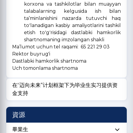
korxona va tashkilotlar bilan muayyan
talabalarning kelgusida ish bilan
taʼminlanishini nazarda tutuvchi haq
toʻlanadigan kasbiy amaliyotlarini tashkil
etish toʻgʻrisidagi dastlabki hamkorlik
shartnomaning imzolangan shakli
Ma’lumot uchun tel raqami: 65 221 29 03
Rektor buyrug'i
Dastlabki hamkorlik shartnoma
Uch tomonlama shartnoma
在“迈向未来”计划框架下为毕业生实习提供资
金支持
資源
畢業生