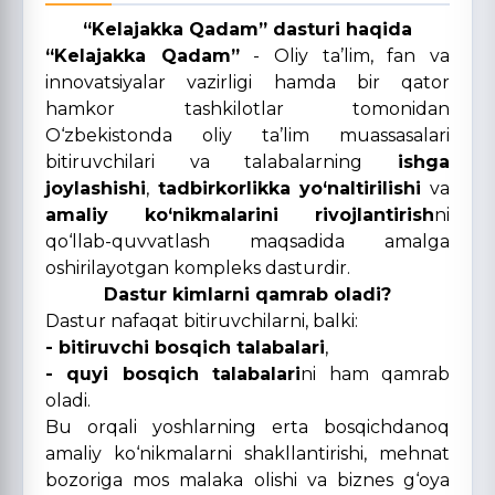
“Kelajakka Qadam” dasturi haqida
“Kelajakka Qadam”
- Oliy ta’lim, fan va
innovatsiyalar vazirligi hamda bir qator
hamkor tashkilotlar tomonidan
O‘zbekistonda oliy ta’lim muassasalari
bitiruvchilari va talabalarning
ishga
joylashishi
,
tadbirkorlikka yo‘naltirilishi
va
amaliy ko‘nikmalarini rivojlantirish
ni
qo‘llab-quvvatlash maqsadida amalga
oshirilayotgan kompleks dasturdir.
Dastur kimlarni qamrab oladi?
Dastur nafaqat bitiruvchilarni, balki:
- bitiruvchi bosqich talabalari
,
- quyi bosqich talabalari
ni ham qamrab
oladi.
Bu orqali yoshlarning erta bosqichdanoq
amaliy ko‘nikmalarni shakllantirishi, mehnat
bozoriga mos malaka olishi va biznes g‘oya