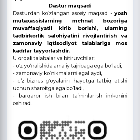
Dastur maqsadi
Dasturdan ko‘zlangan asosiy maqsad -
yosh
mutaxassislarning mehnat bozoriga
muvaffaqiyatli kirib borishi, ularning
tadbirkorlik salohiyatini rivojlantirish va
zamonaviy iqtisodiyot talablariga mos
kadrlar tayyorlashdir.
U orqali talabalar va bitiruvchilar:
- o‘z yo‘nalishida amaliy tajribaga ega bo‘ladi,
- zamonaviy ko‘nikmalarni egallaydi,
- o‘z biznes g‘oyalarini hayotga tatbiq etishi
uchun sharoitga ega bo‘ladi,
- barqaror ish bilan ta’minlanish imkonini
oshiradi.