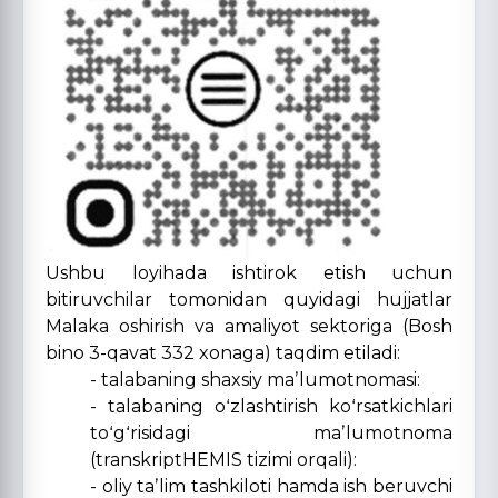
Ushbu loyihada ishtirok etish uchun
bitiruvchilar tomonidan quyidagi hujjatlar
Malaka oshirish va amaliyot sektoriga (Bosh
bino 3-qavat 332 xonaga) taqdim etiladi:
- talabaning shaxsiy maʼlumotnomasi:
- talabaning oʻzlashtirish koʻrsatkichlari
toʻgʻrisidagi maʼlumotnoma
(transkriptHEMIS tizimi orqali):
- oliy taʼlim tashkiloti hamda ish beruvchi