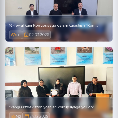
16-fevral kuni Korrupsiyaga qarshi kurashish “Kom…
02.03.2026
118
“Yangi O‘zbekiston yoshlari korrupsiyaga yo‘l qo‘…
24.12.2025
142