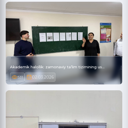
Akademik halollik: zamonaviy taʼlim tizimining us…
02.03.2026
531