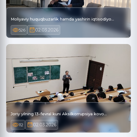
Moliyaviy huquqbuzarlik hamda yashirin iqtisodiyo…
02.03.2026
526
Joriy yilning 13-fevral kuni Aksilkorrupsiya kovo…
02.03.2026
112