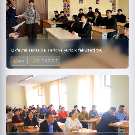
12-fevral sanasida Tarix va yuridik fakulteti tyu…
02.03.2026
450