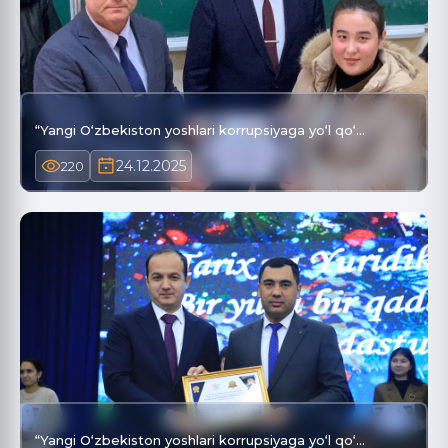
“Yangi O‘zbekiston yoshlari korrupsiyaga yo‘l qo‘…
24.12.2025
220
“Yangi O‘zbekiston yoshlari korrupsiyaga yo‘l qo‘…