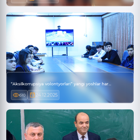
“Aksilkorrupsiya volontyorlari” yangi yoshlar har…
24.12.2025
610