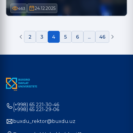
24.12.2025
463
2
3
4
5
6
...
46
(+998) 65 221-30-46
(+998) 65 221-29-06
buxdu_rektor@buxdu.uz