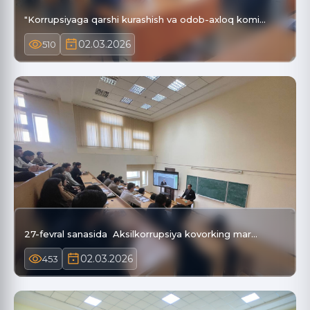
"Korrupsiyaga qarshi kurashish va odob-axloq komi…
02.03.2026
510
27-fevral sanasida Aksilkorrupsiya kovorking mar…
02.03.2026
453