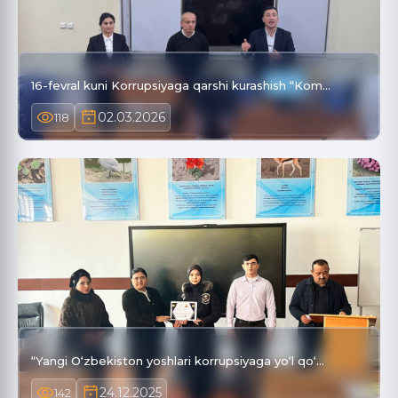
16-fevral kuni Korrupsiyaga qarshi kurashish “Kom…
02.03.2026
118
“Yangi O‘zbekiston yoshlari korrupsiyaga yo‘l qo‘…
24.12.2025
142