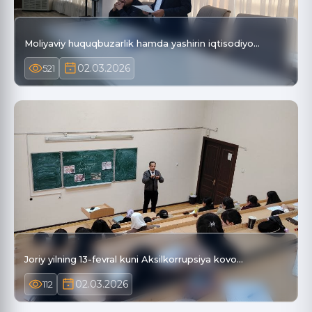
Moliyaviy huquqbuzarlik hamda yashirin iqtisodiyo…
02.03.2026
521
Joriy yilning 13-fevral kuni Aksilkorrupsiya kovo…
02.03.2026
112