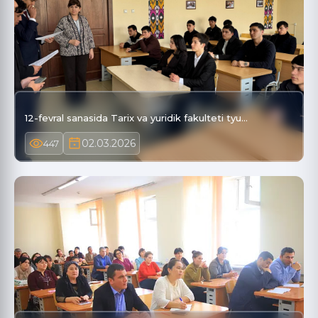
12-fevral sanasida Tarix va yuridik fakulteti tyu…
02.03.2026
447