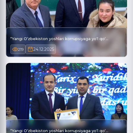
“Yangi O‘zbekiston yoshlari korrupsiyaga yo‘l qo‘…
24.12.2025
219
“Yangi O‘zbekiston yoshlari korrupsiyaga yo‘l qo‘…