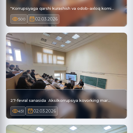
"Korrupsiyaga qarshi kurashish va odob-axloq komi…
02.03.2026
500
27-fevral sanasida Aksilkorrupsiya kovorking mar…
02.03.2026
451