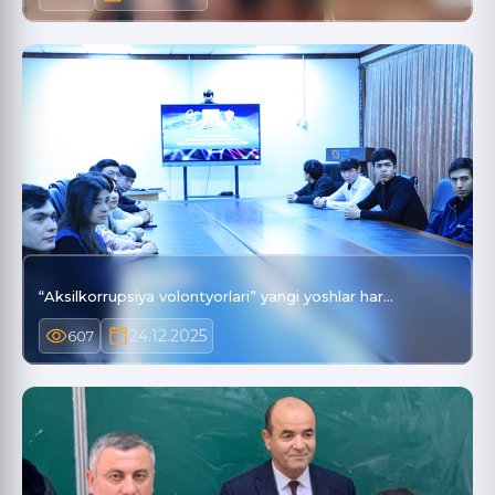
“Aksilkorrupsiya volontyorlari” yangi yoshlar har…
24.12.2025
607