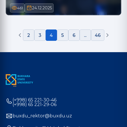
24.12.2025
461
2
3
4
5
6
...
46
(+998) 65 221-30-46
(+998) 65 221-29-06
buxdu_rektor@buxdu.uz