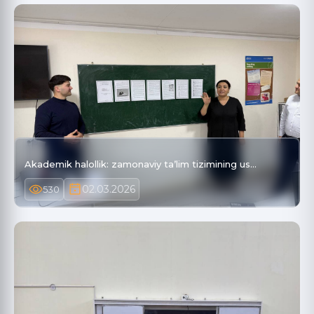
Akademik halollik: zamonaviy taʼlim tizimining us…
02.03.2026
530