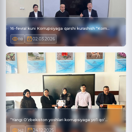
16-fevral kuni Korrupsiyaga qarshi kurashish “Kom…
02.03.2026
118
“Yangi O‘zbekiston yoshlari korrupsiyaga yo‘l qo‘…
24.12.2025
142