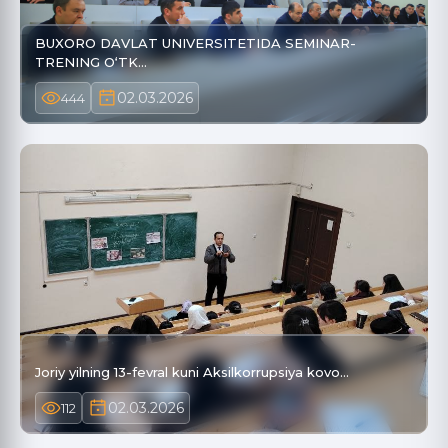
BUXORO DAVLAT UNIVERSITETIDA SEMINAR-
TRENING O‘TK…
02.03.2026
444
Joriy yilning 13-fevral kuni Aksilkorrupsiya kovo…
02.03.2026
112