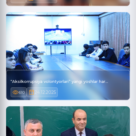
“Aksilkorrupsiya volontyorlari” yangi yoshlar har…
24.12.2025
610