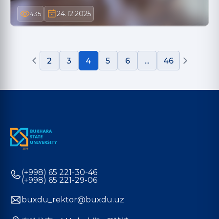
24.12.2025
435
2
3
4
5
6
...
46
(+998) 65 221-30-46
(+998) 65 221-29-06
buxdu_rektor@buxdu.uz