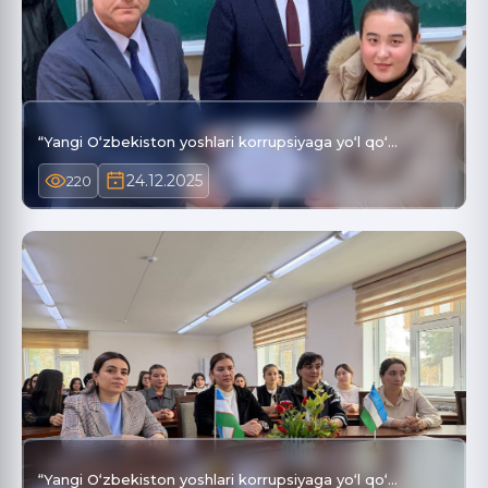
“Yangi O‘zbekiston yoshlari korrupsiyaga yo‘l qo‘…
24.12.2025
220
“Yangi O‘zbekiston yoshlari korrupsiyaga yo‘l qo‘…