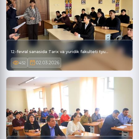
12-fevral sanasida Tarix va yuridik fakulteti tyu…
02.03.2026
452