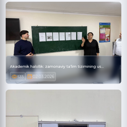
Akademik halollik: zamonaviy taʼlim tizimining us…
02.03.2026
535