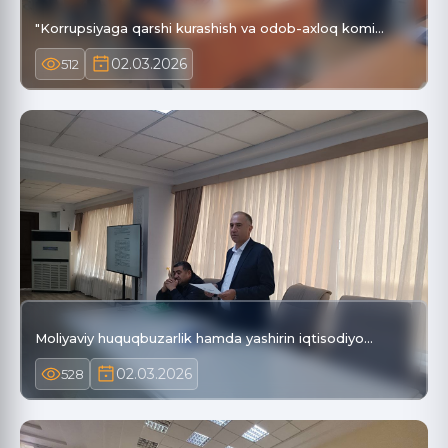
"Korrupsiyaga qarshi kurashish va odob-axloq komi…
02.03.2026
512
Moliyaviy huquqbuzarlik hamda yashirin iqtisodiyo…
02.03.2026
528