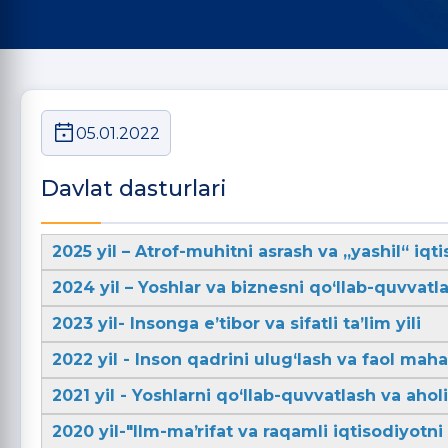
05.01.2022
Davlat dasturlari
2025 yil – Atrof-muhitni asrash va „yashil“ iqti
2024 yil – Yoshlar va biznesni qo‘llab-quvvatla
2023 yil- Insonga e’tibor va sifatli ta’lim yili
2022 yil - Inson qadrini ulug‘lash va faol mahal
2021 yil - Yoshlarni qo‘llab-quvvatlash va aho
2020 yil-"Ilm-maʼrifat va raqamli iqtisodiyotni r