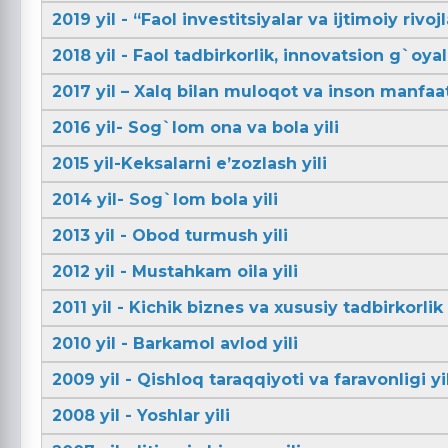
2019 yil - “Faol investitsiyalar va ijtimoiy rivojl
2018 yil - Faol tadbirkorlik, innovatsion g`oya
2017 yil – Xalq bilan muloqot va inson manfaatl
2016 yil- Sog`lom ona va bola yili
2015 yil-Keksalarni e’zozlash yili
2014 yil- Sog`lom bola yili
2013 yil - Obod turmush yili
2012 yil - Mustahkam oila yili
2011 yil - Kichik biznes va xususiy tadbirkorlik 
2010 yil - Barkamol avlod yili
2009 yil - Qishloq taraqqiyoti va faravonligi yil
2008 yil - Yoshlar yili