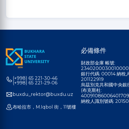
必備條件
財政部金庫 帳號:
2340200030010000
銀行代碼: 00014 納
(+998) 65 221-30-46
201122919
(+998) 65 221-29-06
烏茲別克共和國中央銀
(布克斯杜:
buxdu_rektor@buxdu.uz
40091086006401709
納稅人識別號碼: 20150
布哈拉市，M.Iqbol 街，11號樓