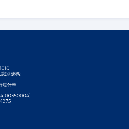
1010
稅人識別號碼:
行塔什幹
4100350004)
4275