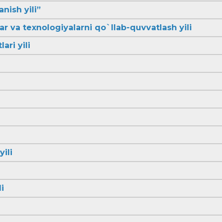
anish yili”
lar va texnologiyalarni qo`llab-quvvatlash yili
ari yili
yili
i