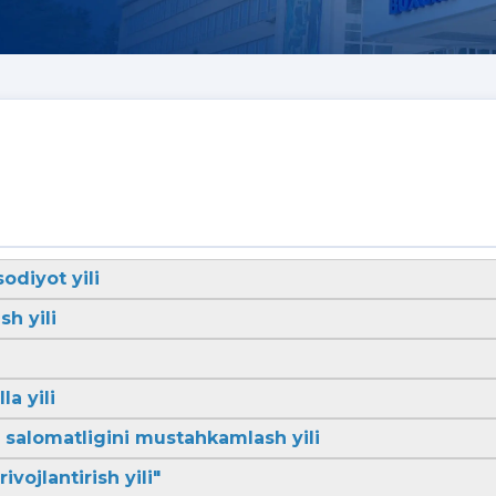
sodiyot yili
sh yili
la yili
li salomatligini mustahkamlash yili
ivojlantirish yili"