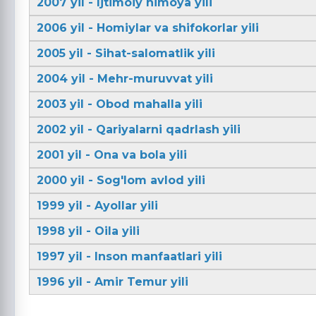
2007 yil - Ijtimoiy himoya yili
2006 yil - Homiylar va shifokorlar yili
2005 yil - Sihat-salomatlik yili
2004 yil - Mehr-muruvvat yili
2003 yil - Obod mahalla yili
2002 yil - Qariyalarni qadrlash yili
2001 yil - Ona va bola yili
2000 yil - Sog'lom avlod yili
1999 yil - Ayollar yili
1998 yil - Oila yili
1997 yil - Inson manfaatlari yili
1996 yil - Amir Temur yili