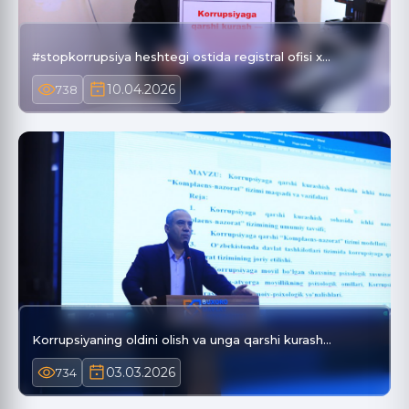
#stopkorrupsiya heshtegi ostida registral ofisi x…
10.04.2026
738
Korrupsiyaning oldini olish va unga qarshi kurash…
03.03.2026
734