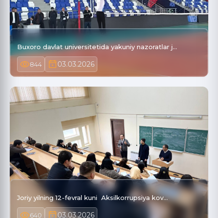
Buxoro davlat universitetida yakuniy nazoratlar j…
03.03.2026
844
Joriy yilning 12-fevral kuni Aksilkorrupsiya kov…
03.03.2026
640