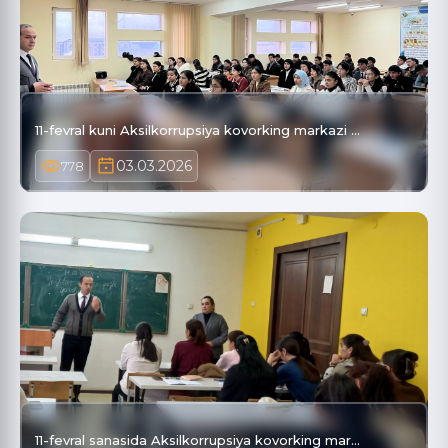
11-fevral kuni Aksilkorrupsiya kovorking markazi …
03.03.2026
778
11-fevral sanasida Aksilkorrupsiya kovorking mar…