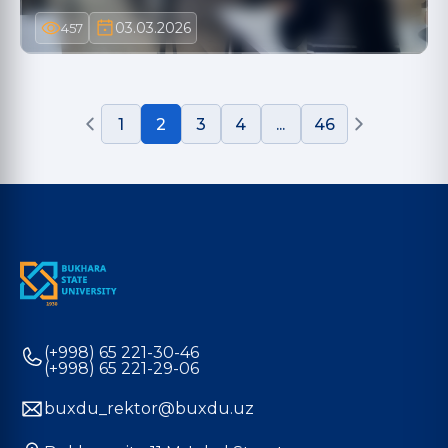
03.03.2026
457
1
2
3
4
...
46
(+998) 65 221-30-46
(+998) 65 221-29-06
buxdu_rektor@buxdu.uz