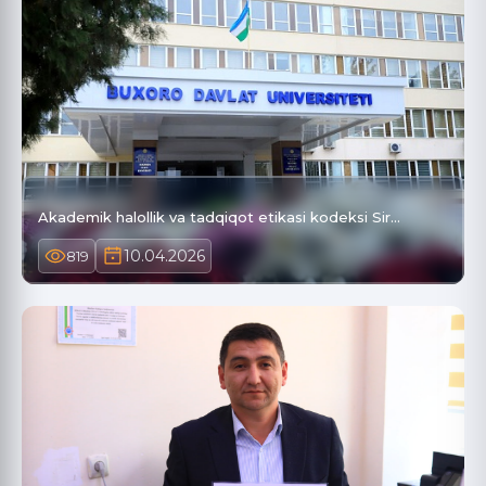
Akademik halollik va tadqiqot etikasi kodeksi Sir…
10.04.2026
819