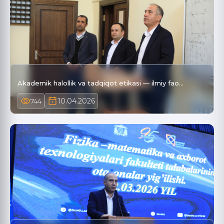
Akademik halollik va tadqiqot etikasi — ilmiy fao…
10.04.2026
744