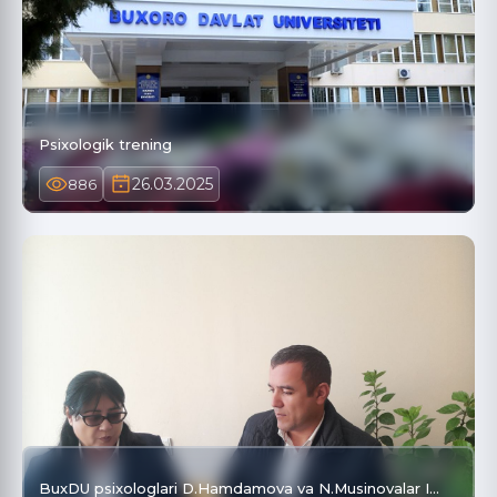
Psixologik trening
26.03.2025
886
BuxDU psixologlari D.Hamdamova va N.Musinovalar I…