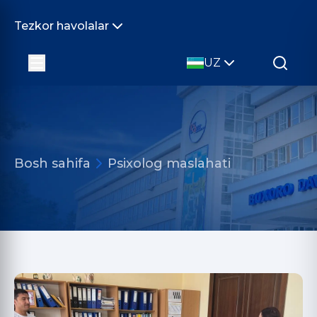
Tezkor havolalar
UZ
Bosh sahifa
Psixolog maslahati