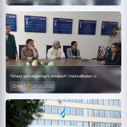
"Shaxs yo‘nalganligini aniqlash" metodikalari o'…
29.03.2025
919