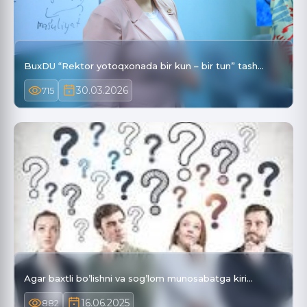
BuxDU “Rektor yotoqxonada bir kun – bir tun” tash…
30.03.2026
715
Аgar baxtli boʼlishni va sogʼlom munosabatga kiri…
16.06.2025
882