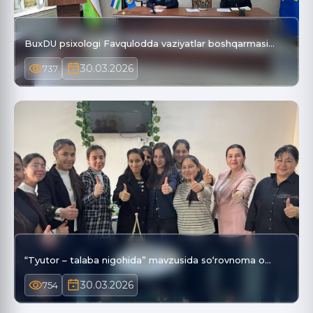
BuxDU psixologi Favqulodda vaziyatlar boshqarmasi…
30.03.2026
737
“Tyutor – talaba nigohida” mavzusida so‘rovnoma o…
30.03.2026
754