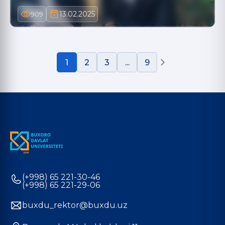
13.02.2025
909
1
2
3
...
9
(+998) 65 221-30-46
(+998) 65 221-29-06
buxdu_rektor@buxdu.uz