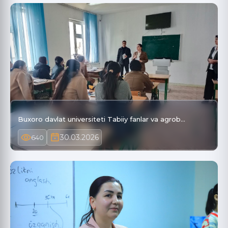
Buxoro davlat universiteti Tabiiy fanlar va agrob…
30.03.2026
640