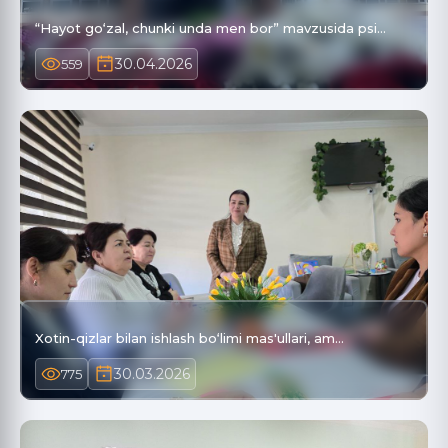
“Hayot go‘zal, chunki unda men bor” mavzusida psi…
30.04.2026
559
Xotin-qizlar bilan ishlash bo‘limi mas'ullari, am…
30.03.2026
775