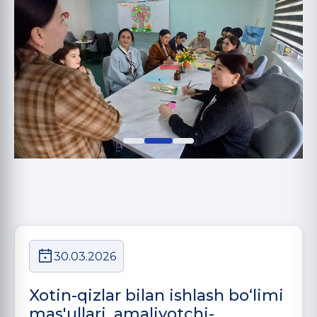
30.03.2026
Xotin-qizlar bilan ishlash bo‘limi
mas'ullari, amaliyotchi-