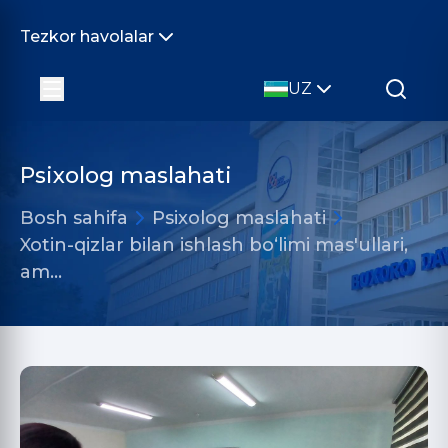
Tezkor havolalar
UZ
Psixolog maslahati
Bosh sahifa
Psixolog maslahati
Xotin-qizlar bilan ishlash bo‘limi mas'ullari,
am…