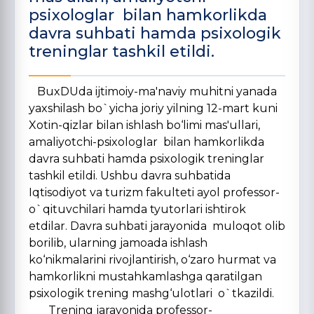
psixologlar bilan hamkorlikda
davra suhbati hamda psixologik
treninglar tashkil etildi.
BuxDUda ijtimoiy-ma'naviy muhitni yanada
yaxshilash bo`yicha joriy yilning 12-mart kuni
Xotin-qizlar bilan ishlash bo‘limi mas'ullari,
amaliyotchi-psixologlar bilan hamkorlikda
davra suhbati hamda psixologik treninglar
tashkil etildi. Ushbu davra suhbatida
Iqtisodiyot va turizm fakulteti ayol professor-
o`qituvchilari hamda tyutorlari ishtirok
etdilar. Davra suhbati jarayonida muloqot olib
borilib, ularning jamoada ishlash
ko‘nikmalarini rivojlantirish, o‘zaro hurmat va
hamkorlikni mustahkamlashga qaratilgan
psixologik trening mashg‘ulotlari o`tkazildi.
Trening jarayonida professor-