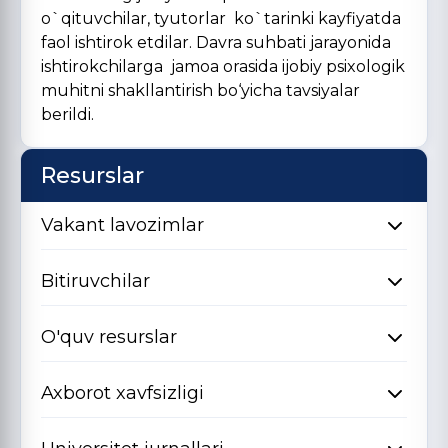
o`qituvchilar, tyutorlar ko`tarinki kayfiyatda
faol ishtirok etdilar. Davra suhbati jarayonida
ishtirokchilarga jamoa orasida ijobiy psixologik
muhitni shakllantirish bo‘yicha tavsiyalar
berildi.
Resurslar
Vakant lavozimlar
Bitiruvchilar
O'quv resurslar
Axborot xavfsizligi