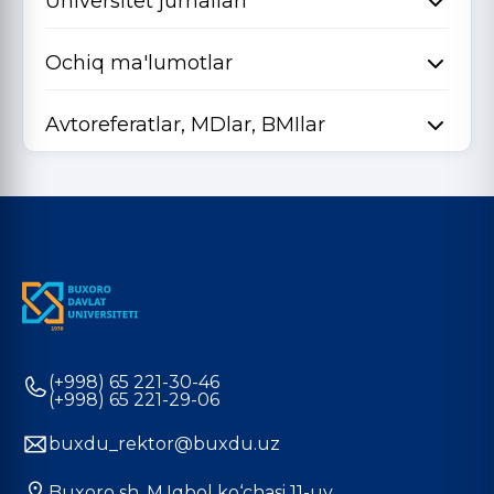
Universitet jurnallari
Ochiq ma'lumotlar
Avtoreferatlar, MDlar, BMIlar
(+998) 65 221-30-46
(+998) 65 221-29-06
buxdu_rektor@buxdu.uz
Buxoro sh. M.Iqbol ko‘chasi 11-uy