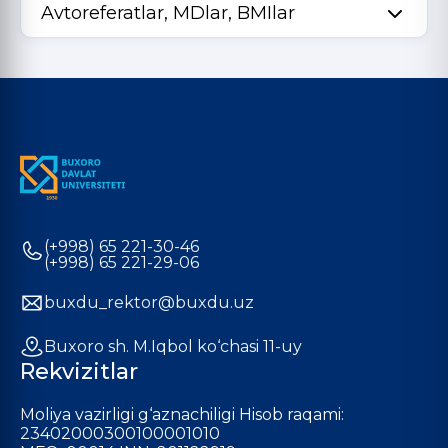
Avtoreferatlar, MDlar, BMIlar
(+998) 65 221-30-46
(+998) 65 221-29-06
buxdu_rektor@buxdu.uz
Buxoro sh. M.Iqbol ko‘chasi 11-uy
Rekvizitlar
Moliya vazirligi g‘aznachiligi Hisob raqami:
23402000300100001010