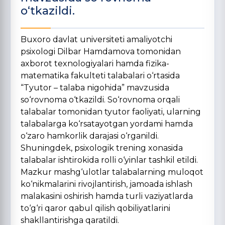
o‘tkazildi.
Buxoro davlat universiteti amaliyotchi
psixologi Dilbar Hamdamova tomonidan
axborot texnologiyalari hamda fizika-
matematika fakulteti talabalari o‘rtasida
“Tyutor – talaba nigohida” mavzusida
so‘rovnoma o‘tkazildi. So‘rovnoma orqali
talabalar tomonidan tyutor faoliyati, ularning
talabalarga ko‘rsatayotgan yordami hamda
o‘zaro hamkorlik darajasi o‘rganildi.
Shuningdek, psixologik trening xonasida
talabalar ishtirokida rolli o‘yinlar tashkil etildi.
Mazkur mashg‘ulotlar talabalarning muloqot
ko‘nikmalarini rivojlantirish, jamoada ishlash
malakasini oshirish hamda turli vaziyatlarda
to‘g‘ri qaror qabul qilish qobiliyatlarini
shakllantirishga qaratildi.