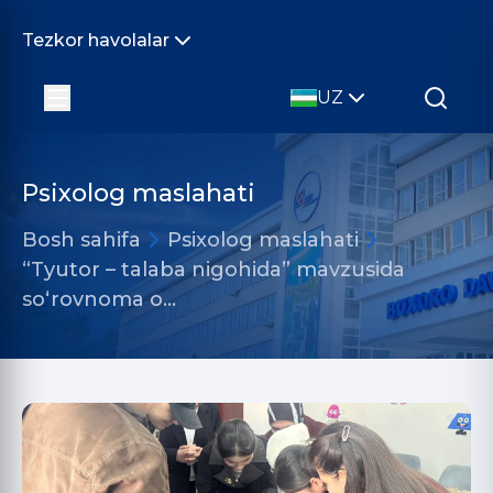
Tezkor havolalar
UZ
Psixolog maslahati
Bosh sahifa
Psixolog maslahati
“Tyutor – talaba nigohida” mavzusida
so‘rovnoma o…