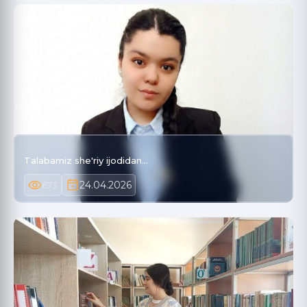
Talabamiz she'riy ijodidan...
24.04.2026
673