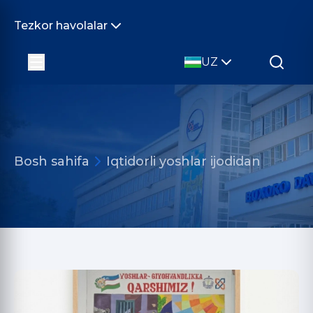
Tezkor havolalar
UZ
Bosh sahifa
Iqtidorli yoshlar ijodidan