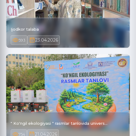
Ijodkor talaba
23.04.2026
593
" Ko'ngil ekologiyasi " rasmlar tanlovida univers…
21.04.2026
754