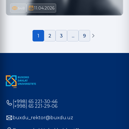
11.04.2026
648
1
2
3
...
9
(+998) 65 221-30-46
(+998) 65 221-29-06
buxdu_rektor@buxdu.uz