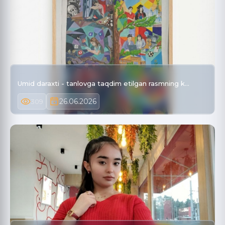
Umid daraxti - tanlovga taqdim etilgan rasmning k…
26.06.2026
309