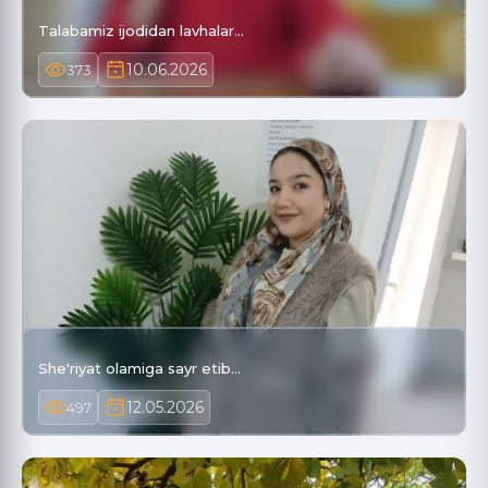
Talabamiz ijodidan lavhalar...
10.06.2026
373
She'riyat olamiga sayr etib...
12.05.2026
497