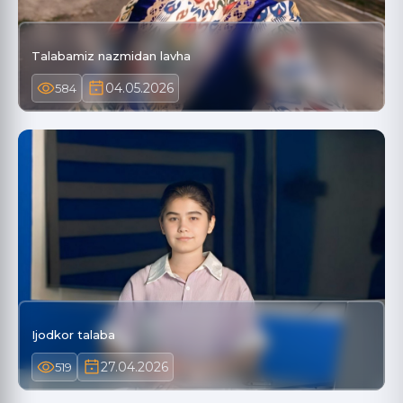
Talabamiz nazmidan lavha
04.05.2026
584
Ijodkor talaba
27.04.2026
519