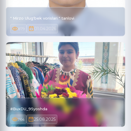
" Mirzo Ulug'bek vorislari " tanlovi
01.04.2026
879
#BuxDU_95yoshda
25.08.2025
764