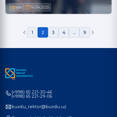
16.04.2025
666
1
2
3
4
...
9
(+998) 65 221-30-46
(+998) 65 221-29-06
buxdu_rektor@buxdu.uz