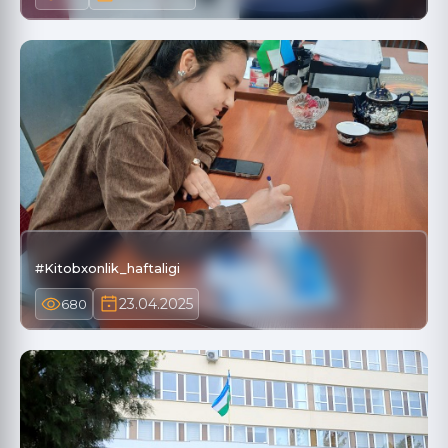
#Kitobxonlik_haftaligi
23.04.2025
680