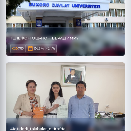
ТЕЛЕФОН ОШ-НОН БЕРАДИМИ?
18.04.2025
752
#Iqtidorli_talabalar_eʻtirofda