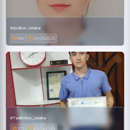
#Ijodkor_talaba
24.04.2025
749
#Tadbirkor_talaba
24.04.2025
675