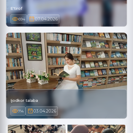
E'tirof
07.04.2026
694
Ijodkor talaba
03.04.2026
714