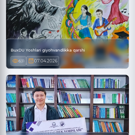
BuxDU Yoshlari giyohvandlikka qarshi
07.04.2026
631