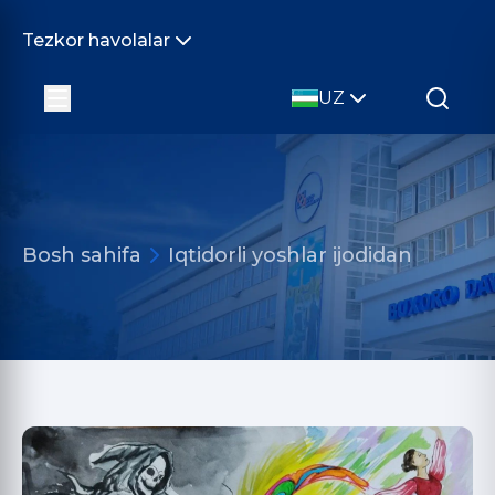
Tezkor havolalar
UZ
Bosh sahifa
Iqtidorli yoshlar ijodidan