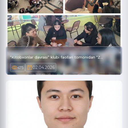
“Kitobxonlar davrasi” klubi faollari tomonidan “Z…
02.04.2026
475