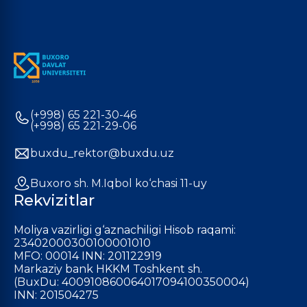
(+998) 65 221-30-46
(+998) 65 221-29-06
buxdu_rektor@buxdu.uz
Buxoro sh. M.Iqbol ko‘chasi 11-uy
Rekvizitlar
Moliya vazirligi g‘aznachiligi Hisob raqami:
23402000300100001010
MFO: 00014 INN: 201122919
Markaziy bank HKKM Toshkent sh.
(BuxDu: 400910860064017094100350004)
INN: 201504275