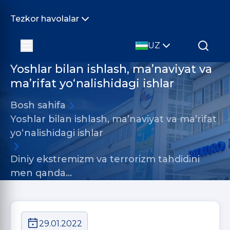
Tezkor havolalar
UZ
Yoshlar bilan ishlash, ma’naviyat va
ma’rifat yo‘nalishidagi ishlar
Bosh sahifa
Yoshlar bilan ishlash, ma’naviyat va ma’rifat
yo‘nalishidagi ishlar
Diniy ekstremizm va terrorizm tahdidini
men qanda…
29.01.2022