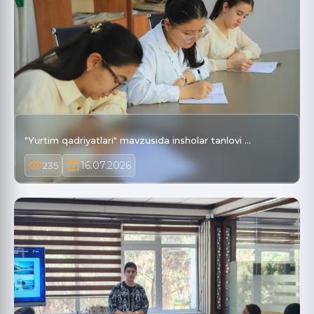
"Yurtim qadriyatlari" mavzusida insholar tanlovi …
16.07.2026
235