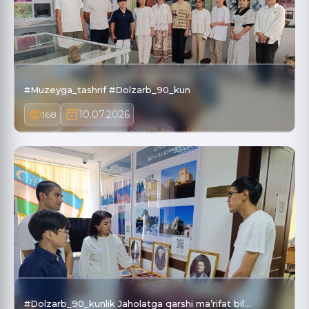
#Muzeyga_tashrif #Dolzarb_90_kun
10.07.2026
168
#Dolzarb_90_kunlik Jaholatga qarshi ma’rifat bil…