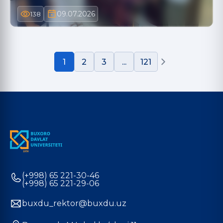
09.07.2026
138
1
2
3
...
121
(+998) 65 221-30-46
(+998) 65 221-29-06
buxdu_rektor@buxdu.uz