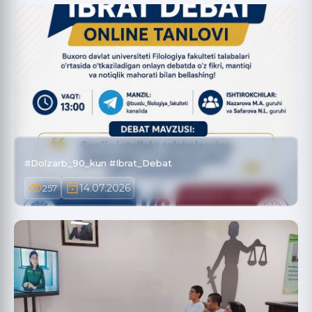
#Dolzarb_90_kun #Ibrat_Debat
14.07.2026
257