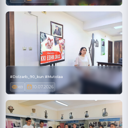
#Dolzarb_90_kun #Mutolaa
10.07.2026
169