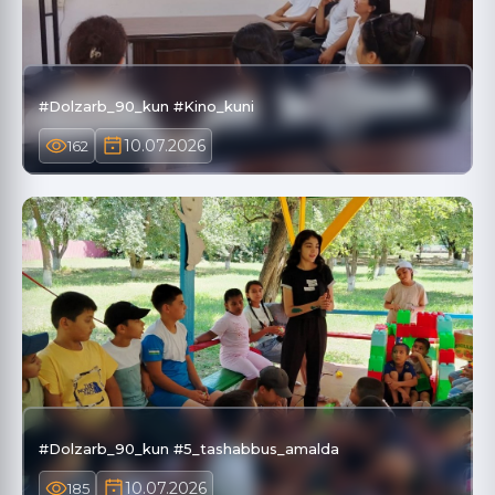
#Dolzarb_90_kun #Kino_kuni
10.07.2026
162
#Dolzarb_90_kun #5_tashabbus_amalda
10.07.2026
185