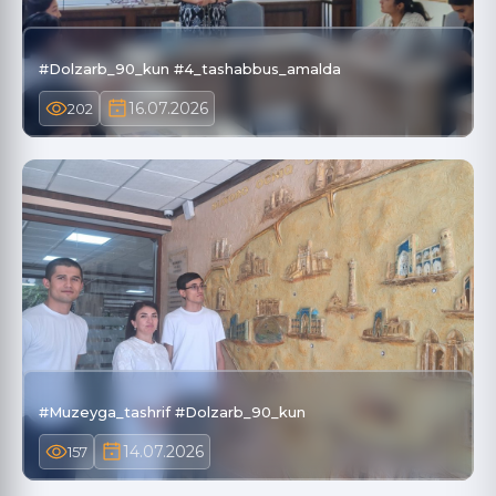
#Dolzarb_90_kun #4_tashabbus_amalda
16.07.2026
202
#Muzeyga_tashrif #Dolzarb_90_kun
14.07.2026
157