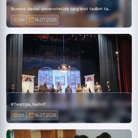
Buxoro davlat universitetida targ‘ibot tadbiri ta…
16.07.2026
261
#Teatrga_tashrif
16.07.2026
217