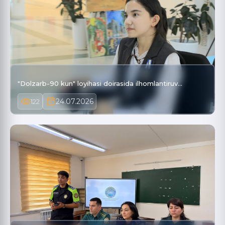
"Dolzarb-90 kun" loyihasi doirasida ilhomlantiruv…
24.07.2026
122