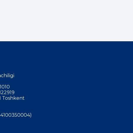
chiligi
1010
122919
 Toshkent
4100350004)