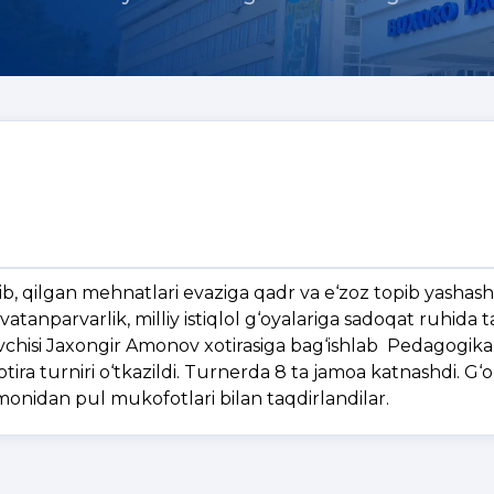
lib, qilgan mehnatlari evaziga qadr va e‘zoz topib yashas
vatanparvarlik, milliy istiqlol g‘oyalariga sadoqat ruhida 
tuvchisi Jaxongir Amonov xotirasiga bag‘ishlab Pedagogika
otira turniri o‘tkazildi. Turnerda 8 ta jamoa katnashdi. G‘o
monidan pul mukofotlari bilan taqdirlandilar.