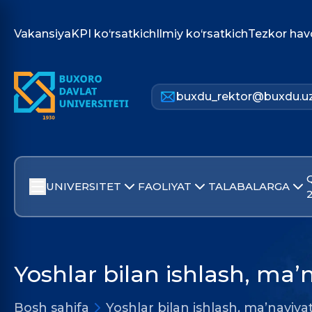
Vakansiya
KPI ko‘rsatkich
Ilmiy ko‘rsatkich
Tezkor hav
buxdu_rektor@buxdu.u
UNIVERSITET
FAOLIYAT
TALABALARGA
Yoshlar bilan ishlash, ma’n
Bosh sahifa
Yoshlar bilan ishlash, ma’naviyat