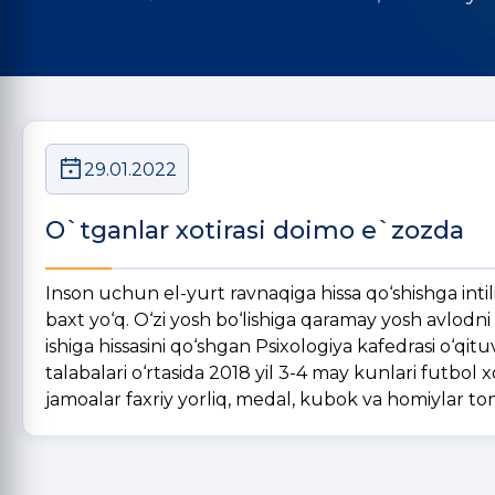
29.01.2022
O`tganlar xotirasi doimo e`zozda
Inson uchun el-yurt ravnaqiga hissa qo‘shishga inti
baxt yo‘q. O‘zi yosh bo‘lishiga qaramay yosh avlodni 
ishiga hissasini qo‘shgan Psixologiya kafedrasi o‘qi
talabalari o‘rtasida 2018 yil 3-4 may kunlari futbol x
jamoalar faxriy yorliq, medal, kubok va homiylar to