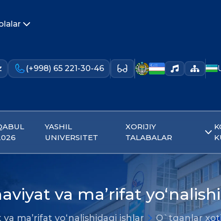
olalar
z
(+998) 65 221-30-46
QABUL
YASHIL
XORIJIY
K
2026
UNIVERSITET
TALABALAR
K
aviyat va ma’rifat yo‘nalishi
 va ma’rifat yo‘nalishidagi ishlar
O`tganlar xot