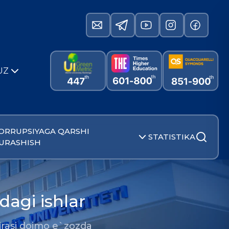
UZ
ORRUPSIYAGA QARSHI
STATISTIKA
URASHISH
dagi ishlar
irasi doimo e`zozda