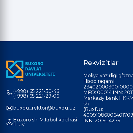
Rekvizitlar
Moliya vazirligi g‘azna
Hisob raqami:
2340200030010000
(+998) 65 221-30-46
MFO: 00014 INN: 201
(+998) 65 221-29-06
Markaziy bank HKKM
sh.
buxdu_rektor@buxdu.uz
(BuxDu:
40091086006401709
Buxoro sh. M.Iqbol ko‘chasi
INN: 201504275
11-uy