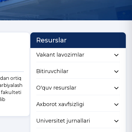
Resurslar
Vakant lavozimlar
Bitiruvchilar
hdan ortiq
tarbiyalash
O'quv resurslar
 fakulteti
lib
Axborot xavfsizligi
Universitet jurnallari