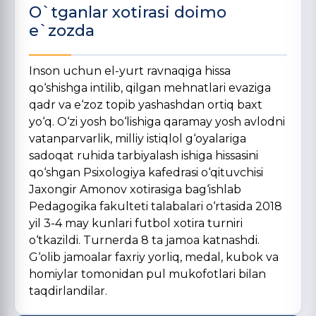
O`tganlar xotirasi doimo
e`zozda
Inson uchun el-yurt ravnaqiga hissa
qo‘shishga intilib, qilgan mehnatlari evaziga
qadr va e‘zoz topib yashashdan ortiq baxt
yo‘q. O‘zi yosh bo‘lishiga qaramay yosh avlodni
vatanparvarlik, milliy istiqlol g‘oyalariga
sadoqat ruhida tarbiyalash ishiga hissasini
qo‘shgan Psixologiya kafedrasi o‘qituvchisi
Jaxongir Amonov xotirasiga bag‘ishlab
Pedagogika fakulteti talabalari o‘rtasida 2018
yil 3-4 may kunlari futbol xotira turniri
o‘tkazildi. Turnerda 8 ta jamoa katnashdi.
G‘olib jamoalar faxriy yorliq, medal, kubok va
homiylar tomonidan pul mukofotlari bilan
taqdirlandilar.