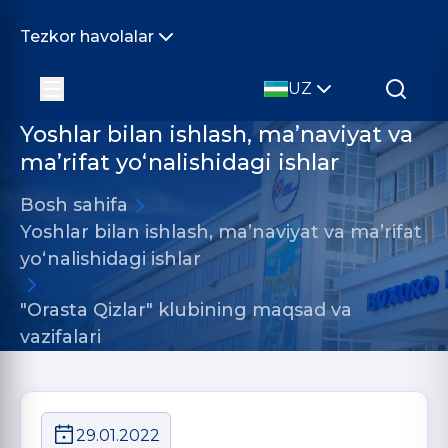
Tezkor havolalar
UZ
Yoshlar bilan ishlash, ma’naviyat va
ma’rifat yo‘nalishidagi ishlar
Bosh sahifa
Yoshlar bilan ishlash, ma’naviyat va ma’rifat
yo‘nalishidagi ishlar
"Orasta Qizlar" klubining maqsad va
vazifalari
29.01.2022