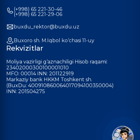
(+998) 65 221-30-46
(+998) 65 221-29-06
buxdu_rektor@buxdu.uz
Buxoro sh. M.Iqbol ko‘chasi 11-uy
Rekvizitlar
Moliya vazirligi g‘aznachiligi Hisob raqami:
23402000300100001010
MFO: 00014 INN: 201122919
Markaziy bank HKKM Toshkent sh.
(BuxDu: 400910860064017094100350004)
INN: 201504275