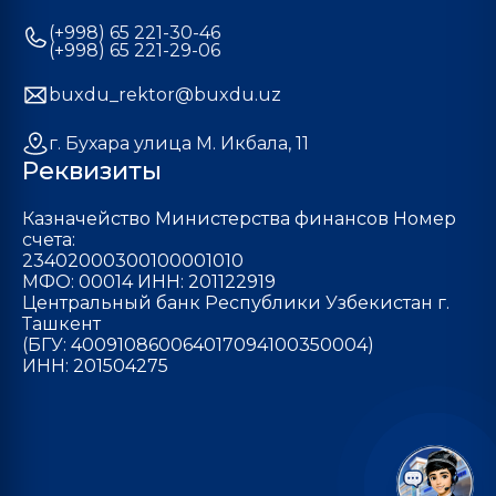
(+998) 65 221-30-46
(+998) 65 221-29-06
buxdu_rektor@buxdu.uz
г. Бухара улица М. Икбала, 11
Реквизиты
Казначейство Министерства финансов Номер
счета:
23402000300100001010
МФО: 00014 ИНН: 201122919
Центральный банк Республики Узбекистан г.
Ташкент
(БГУ: 400910860064017094100350004)
ИНН: 201504275