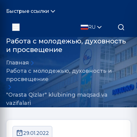
Быстрые ссылки
RU
Работа с молодежью, духовность
и просвещение
Главная
Работа с молодежью, духовность и
просвещение
"Orasta Qizlar" klubining maqsad va
vazifalari
29.01.2022