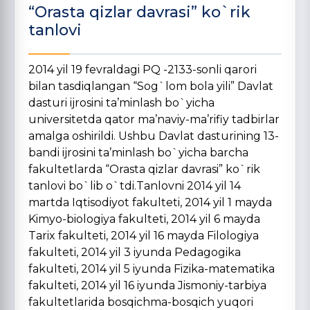
“Orasta qizlar davrasi” ko`rik
tanlovi
2014 yil 19 fevraldagi PQ -2133-sonli qarori
bilan tasdiqlangan “Sog`lom bola yili” Davlat
dasturi ijrosini ta’minlash bo`yicha
universitetda qator ma’naviy-ma’rifiy tadbirlar
amalga oshirildi. Ushbu Davlat dasturining 13-
bandi ijrosini ta’minlash bo`yicha barcha
fakultetlarda “Orasta qizlar davrasi” ko`rik
tanlovi bo`lib o`tdi.Tanlovni 2014 yil 14
martda Iqtisodiyot fakulteti, 2014 yil 1 mayda
Kimyo-biologiya fakulteti, 2014 yil 6 mayda
Tarix fakulteti, 2014 yil 16 mayda Filologiya
fakulteti, 2014 yil 3 iyunda Pedagogika
fakulteti, 2014 yil 5 iyunda Fizika-matematika
fakulteti, 2014 yil 16 iyunda Jismoniy-tarbiya
fakultetlarida bosqichma-bosqich yuqori