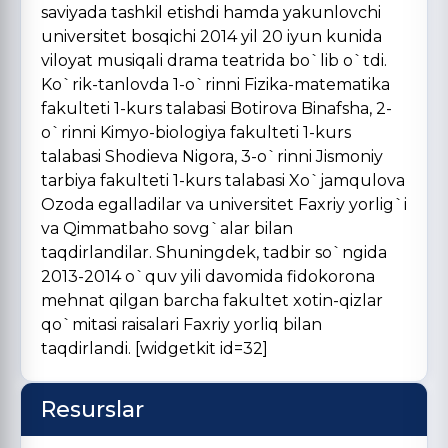
saviyada tashkil etishdi hamda yakunlovchi
universitet bosqichi 2014 yil 20 iyun kunida
viloyat musiqali drama teatrida bo`lib o`tdi.
Ko`rik-tanlovda 1-o`rinni Fizika-matematika
fakulteti 1-kurs talabasi Botirova Binafsha, 2-
o`rinni Kimyo-biologiya fakulteti 1-kurs
talabasi Shodieva Nigora, 3-o`rinni Jismoniy
tarbiya fakulteti 1-kurs talabasi Xo`jamqulova
Ozoda egalladilar va universitet Faxriy yorlig`i
va Qimmatbaho sovg`alar bilan
taqdirlandilar. Shuningdek, tadbir so`ngida
2013-2014 o`quv yili davomida fidokorona
mehnat qilgan barcha fakultet xotin-qizlar
qo`mitasi raisalari Faxriy yorliq bilan
taqdirlandi. [widgetkit id=32]
Resurslar