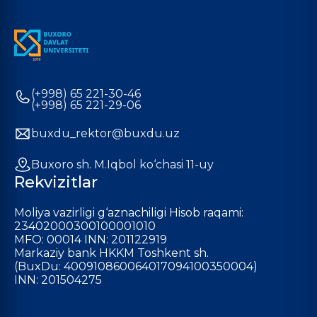
(+998) 65 221-30-46
(+998) 65 221-29-06
buxdu_rektor@buxdu.uz
Buxoro sh. M.Iqbol ko‘chasi 11-uy
Rekvizitlar
Moliya vazirligi g‘aznachiligi Hisob raqami:
23402000300100001010
MFO: 00014 INN: 201122919
Markaziy bank HKKM Toshkent sh.
(BuxDu: 400910860064017094100350004)
INN: 201504275