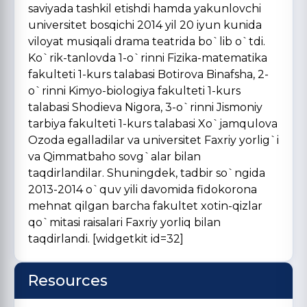
saviyada tashkil etishdi hamda yakunlovchi
universitet bosqichi 2014 yil 20 iyun kunida
viloyat musiqali drama teatrida bo`lib o`tdi.
Ko`rik-tanlovda 1-o`rinni Fizika-matematika
fakulteti 1-kurs talabasi Botirova Binafsha, 2-
o`rinni Kimyo-biologiya fakulteti 1-kurs
talabasi Shodieva Nigora, 3-o`rinni Jismoniy
tarbiya fakulteti 1-kurs talabasi Xo`jamqulova
Ozoda egalladilar va universitet Faxriy yorlig`i
va Qimmatbaho sovg`alar bilan
taqdirlandilar. Shuningdek, tadbir so`ngida
2013-2014 o`quv yili davomida fidokorona
mehnat qilgan barcha fakultet xotin-qizlar
qo`mitasi raisalari Faxriy yorliq bilan
taqdirlandi. [widgetkit id=32]
Resources