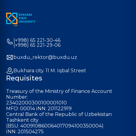
(+998) 65 221-30-46
(+998) 65 221-29-06
buxdu_rektor@buxdu.uz
Bukhara city. 11 M. Iqbal Street
Requisites
Treasury of the Ministry of Finance Account
Number:
23402000300100001010
MFO: 00014 INN: 201122919
Central Bank of the Republic of Uzbekistan
Tashkent city
(BSU: 400910860064017094100350004)
INN: 201504275