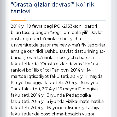
“Orasta qizlar davrasi” ko`rik
tanlovi
2014 yil 19 fevraldagi PQ -2133-sonli qarori
bilan tasdiqlangan “Sog`lom bola yili” Davlat
dasturi ijrosini ta’minlash bo`yicha
universitetda qator ma’naviy-ma’rifiy tadbirlar
amalga oshirildi. Ushbu Davlat dasturining 13-
bandi ijrosini ta’minlash bo`yicha barcha
fakultetlarda “Orasta qizlar davrasi” ko`rik
tanlovi bo`lib o`tdi.Tanlovni 2014 yil 14
martda Iqtisodiyot fakulteti, 2014 yil 1 mayda
Kimyo-biologiya fakulteti, 2014 yil 6 mayda
Tarix fakulteti, 2014 yil 16 mayda Filologiya
fakulteti, 2014 yil 3 iyunda Pedagogika
fakulteti, 2014 yil 5 iyunda Fizika-matematika
fakulteti, 2014 yil 16 iyunda Jismoniy-tarbiya
fakultetlarida bosqichma-bosqich yuqori