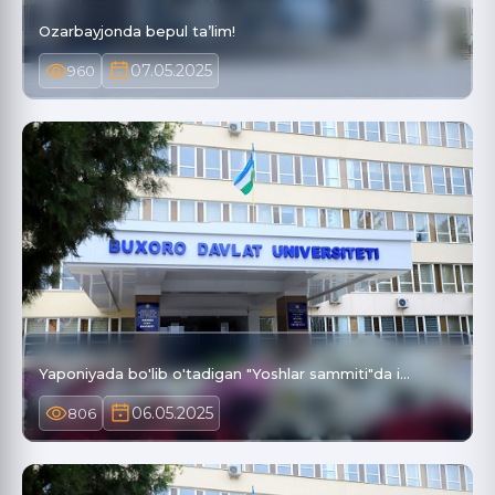
Ozarbayjonda bepul ta’lim!
07.05.2025
960
Yaponiyada bo'lib o'tadigan "Yoshlar sammiti"da i…
06.05.2025
806