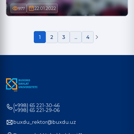
22.01.2022
977
1
2
3
...
4
(+998) 65 221-30-46
(+998) 65 221-29-06
buxdu_rektor@buxdu.uz