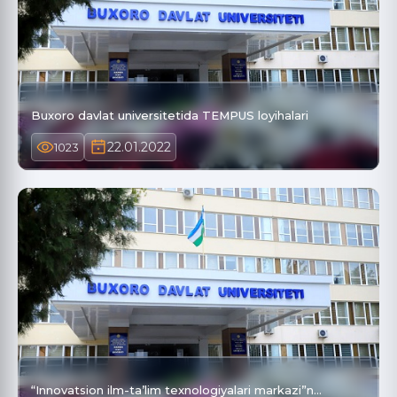
Buxoro davlat universitetida TEMPUS loyihalari
22.01.2022
1023
“Innovatsion ilm-ta’lim texnologiyalari markazi”n…