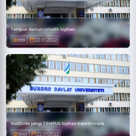
Tempus dasturi Uzhelth loyihasi
22.01.2022
959
BuxDUda yangi TEMPUS loyihasi bajarilmoqda
22.01.2022
1049