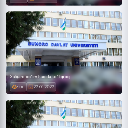
Xalqaro bo’lim haqida to`liqroq
22.01.2022
990